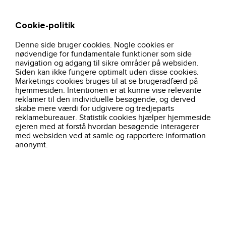
Cookie-politik
Søg
Kurv
Denne side bruger cookies. Nogle cookies er
hjem
t-shirt-navy-103361-carhartt
nødvendige for fundamentale funktioner som side
navigation og adgang til sikre områder på websiden.
Siden kan ikke fungere optimalt uden disse cookies.
Marketings cookies bruges til at se brugeradfærd på
hjemmesiden. Intentionen er at kunne vise relevante
reklamer til den individuelle besøgende, og derved
skabe mere værdi for udgivere og tredjeparts
reklamebureauer. Statistik cookies hjælper hjemmeside
ejeren med at forstå hvordan besøgende interagerer
med websiden ved at samle og rapportere information
anonymt.