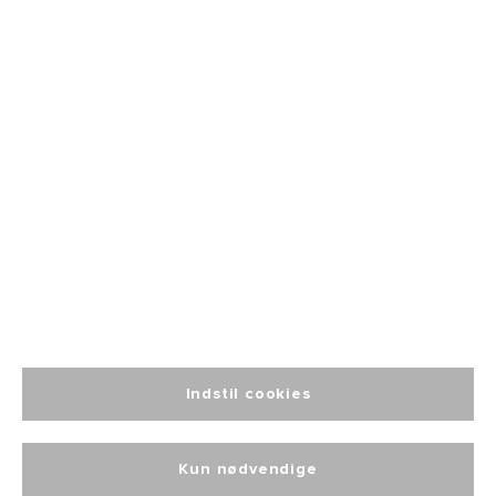
Fri fragt
fra 499
Altid personlig
kundeservice
Indstil cookies
Kun nødvendige