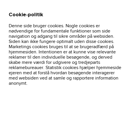
Cookie-politik
Søg
Kurv
Denne side bruger cookies. Nogle cookies er
hjem
sweatshirt-grameleret-021030-clique
nødvendige for fundamentale funktioner som side
navigation og adgang til sikre områder på websiden.
Siden kan ikke fungere optimalt uden disse cookies.
Marketings cookies bruges til at se brugeradfærd på
hjemmesiden. Intentionen er at kunne vise relevante
reklamer til den individuelle besøgende, og derved
skabe mere værdi for udgivere og tredjeparts
reklamebureauer. Statistik cookies hjælper hjemmeside
ejeren med at forstå hvordan besøgende interagerer
med websiden ved at samle og rapportere information
anonymt.