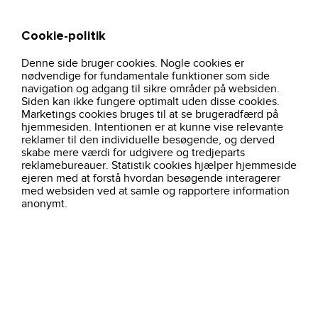
Cookie-politik
Søg
Kurv
Denne side bruger cookies. Nogle cookies er
hjem
stretch-t-shirt-komfort-dame-rod-0595
nødvendige for fundamentale funktioner som side
navigation og adgang til sikre områder på websiden.
Siden kan ikke fungere optimalt uden disse cookies.
Marketings cookies bruges til at se brugeradfærd på
hjemmesiden. Intentionen er at kunne vise relevante
reklamer til den individuelle besøgende, og derved
skabe mere værdi for udgivere og tredjeparts
reklamebureauer. Statistik cookies hjælper hjemmeside
ejeren med at forstå hvordan besøgende interagerer
med websiden ved at samle og rapportere information
anonymt.