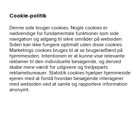
Cookie-politik
Søg
Kurv
Denne side bruger cookies. Nogle cookies er
hjem
sportstoj
traverse-hz-358416-navy
nødvendige for fundamentale funktioner som side
navigation og adgang til sikre områder på websiden.
Siden kan ikke fungere optimalt uden disse cookies.
Marketings cookies bruges til at se brugeradfærd på
hjemmesiden. Intentionen er at kunne vise relevante
reklamer til den individuelle besøgende, og derved
skabe mere værdi for udgivere og tredjeparts
reklamebureauer. Statistik cookies hjælper hjemmeside
ejeren med at forstå hvordan besøgende interagerer
med websiden ved at samle og rapportere information
anonymt.