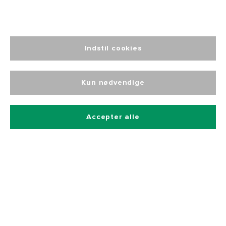
Tilmeld dig vores nyhedsbrev
Indstil cookies
Og få 10% rabat på alle vores produkter
Kun nødvendige
Accepter alle
Betalingsmetoder
Hurtig og sikker levering
Kontakt