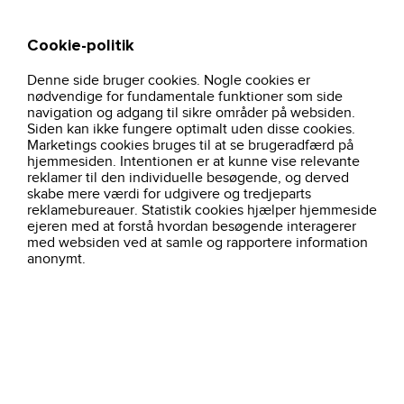
Cookie-politik
Søg
Kurv
Denne side bruger cookies. Nogle cookies er
hjem
sikkerhedsstovlet-southern-cross-s3-slate-392661-steel-blue
nødvendige for fundamentale funktioner som side
navigation og adgang til sikre områder på websiden.
Siden kan ikke fungere optimalt uden disse cookies.
Marketings cookies bruges til at se brugeradfærd på
hjemmesiden. Intentionen er at kunne vise relevante
reklamer til den individuelle besøgende, og derved
skabe mere værdi for udgivere og tredjeparts
reklamebureauer. Statistik cookies hjælper hjemmeside
ejeren med at forstå hvordan besøgende interagerer
med websiden ved at samle og rapportere information
anonymt.