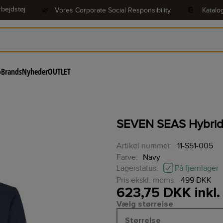
bejdstøj
🌿
Vores Corporate Social Responsibility
📔
Katalo
o
Brands
Nyheder
OUTLET
SEVEN SEAS Hybrid sh
Artikel nummer:
11-S51-005
Farve:
Navy
På fjernlager
Lagerstatus:
Pris ekskl. moms:
499 DKK
623,75 DKK inkl
Vælg størrelse
Størrelse