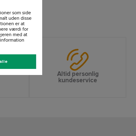
ioner som side
malt uden disse
tionen er at
ere værdi for
ejeren med at
information
alle
Altid personlig
kundeservice