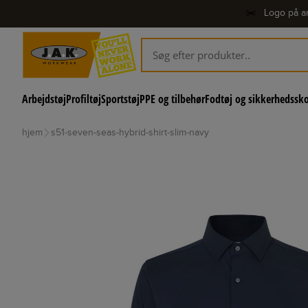
✂️
Logo på ar
Arbejdstøj
Profiltøj
Sportstøj
PPE og tilbehør
Fodtøj og sikkerhedssk
hjem
s51-seven-seas-hybrid-shirt-slim-navy