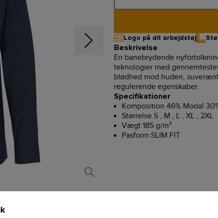
Logo på dit arbejdstøj
Stø
Beskrivelse
En banebrydende nyfortolkning
teknologier med gennemtestet 
blødhed mod huden, suverænt f
regulerende egenskaber.
Specifikationer
Komposition 46% Modal 30%
Størrelse S , M , L , XL , 2XL
Vægt 185 g/m²
Pasform SLIM FIT
ik