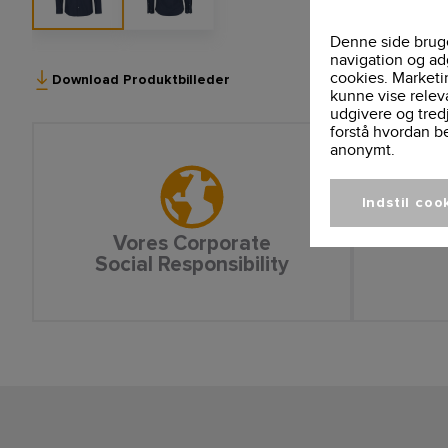
Denne side bruge
navigation og ad
cookies. Marketi
Download Produktbilleder
kunne vise relev
udgivere og tred
forstå hvordan b
anonymt.
Indstil coo
Vores Corporate
Social Responsibility