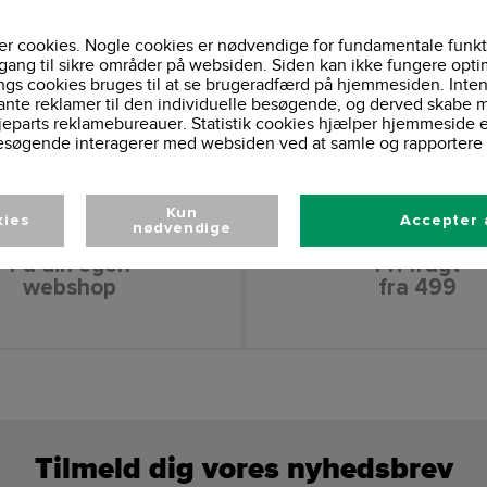
r cookies. Nogle cookies er nødvendige for fundamentale funkt
gang til sikre områder på websiden. Siden kan ikke fungere opti
ngs cookies bruges til at se brugeradfærd på hjemmesiden. Inten
ante reklamer til den individuelle besøgende, og derved skabe m
jeparts reklamebureauer. Statistik cookies hjælper hjemmeside 
esøgende interagerer med websiden ved at samle og rapportere 
Kun
kies
Accepter 
nødvendige
Få din egen
Fri fragt
webshop
fra 499
Tilmeld dig vores nyhedsbrev