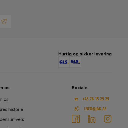
Hurtig og sikker levering
m os
Sociale
☎️ +45 76 15 29 29
m os
📬 INFO@JAK.AS
res historie
densunivers