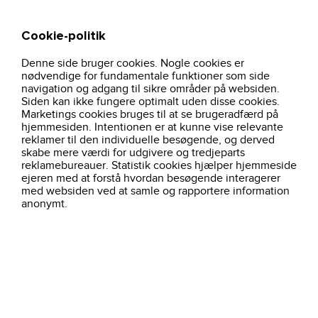
Cookie-politik
Søg
Kurv
Denne side bruger cookies. Nogle cookies er
hjem
regnjakke-performance-sort-0830
nødvendige for fundamentale funktioner som side
navigation og adgang til sikre områder på websiden.
Siden kan ikke fungere optimalt uden disse cookies.
Marketings cookies bruges til at se brugeradfærd på
hjemmesiden. Intentionen er at kunne vise relevante
reklamer til den individuelle besøgende, og derved
skabe mere værdi for udgivere og tredjeparts
reklamebureauer. Statistik cookies hjælper hjemmeside
ejeren med at forstå hvordan besøgende interagerer
med websiden ved at samle og rapportere information
anonymt.