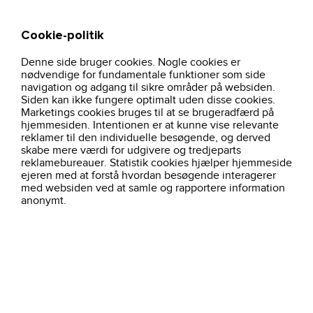
Cookie-politik
Søg
Kurv
Denne side bruger cookies. Nogle cookies er
hjem
profiltoj
underdele-herre
40636-core-hoodie-boern-oliven
nødvendige for fundamentale funktioner som side
navigation og adgang til sikre områder på websiden.
Siden kan ikke fungere optimalt uden disse cookies.
Marketings cookies bruges til at se brugeradfærd på
hjemmesiden. Intentionen er at kunne vise relevante
reklamer til den individuelle besøgende, og derved
skabe mere værdi for udgivere og tredjeparts
reklamebureauer. Statistik cookies hjælper hjemmeside
ejeren med at forstå hvordan besøgende interagerer
med websiden ved at samle og rapportere information
anonymt.