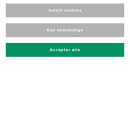
Og få 10% rabat på alle vores produkter
Indstil cookies
Kun nødvendige
Accepter alle
Betalingsmetoder
Hurtig og sikker levering
Kontakt
Kataloger
Bliv forhandler