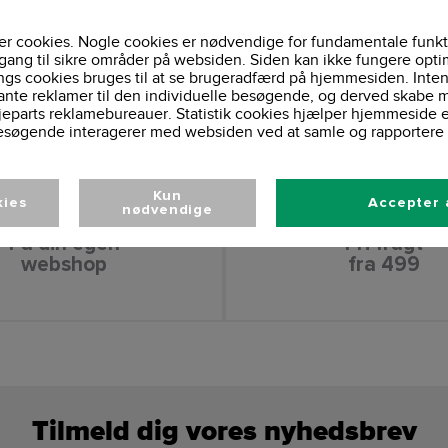
r cookies. Nogle cookies er nødvendige for fundamentale funkt
gang til sikre områder på websiden. Siden kan ikke fungere opti
ngs cookies bruges til at se brugeradfærd på hjemmesiden. Inten
ante reklamer til den individuelle besøgende, og derved skabe m
jeparts reklamebureauer. Statistik cookies hjælper hjemmeside 
esøgende interagerer med websiden ved at samle og rapportere 
Kun
kies
Accepter 
nødvendige
Få din egen
Fri fragt
webshop
fra 499
Tilmeld dig vores nyhedsbrev