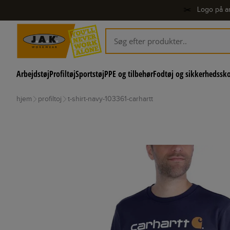
✂️
Logo på ar
Arbejdstøj
Profiltøj
Sportstøj
PPE og tilbehør
Fodtøj og sikkerhedssk
hjem
profiltoj
t-shirt-navy-103361-carhartt