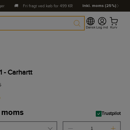
ger
🚚
Fri fragt ved køb for
499
KR
Inkl. moms (25%)
Dansk
Log ind
Kurv
1 - Carhartt
5
0
. moms
Trustpilot