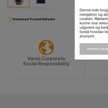
Denne side bruge
navigation og ad
cookies. Marketi
Download Produktbilleder
kunne vise relev
udgivere og tred
forstå hvordan b
anonymt.
Indstil coo
Vores Corporate
Social Responsibility