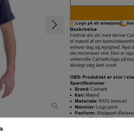
Logo på dit arbejdstøj
Stø
Beskrivelse
Forfrisk din stil med denne Ca
til mænd af ren bomuldskomfort
enhver dag og lejlighed. Nyd 
der minimerer vrid. Den er ogs
velkendte Carhartt-logo på brys
alsidigt valg året rundt.
OBS: Produktet er stor i stø
Specifikationer
Carhartt
Brand:
Mænd
Køn:
100% bomuld
Materiale:
Logo print
Mønster:
Afslappet (Relaxed
Pasform:
FW21, SS22
Serie:
Vaskeinformationer
ik