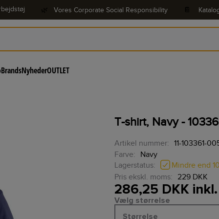
bejdstøj
🌿
Vores Corporate Social Responsibility
📔
Katalo
o
Brands
Nyheder
OUTLET
T-shirt, Navy - 10336
Artikel nummer:
11-103361-00
Farve:
Navy
Mindre end 1
Lagerstatus:
Pris ekskl. moms:
229 DKK
286,25 DKK inkl
Vælg størrelse
Størrelse