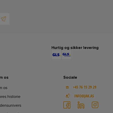
Hurtig og sikker levering
m os
Sociale
☎️ +45 76 15 29 29
m os
📬 INFO@JAK.AS
res historie
densunivers