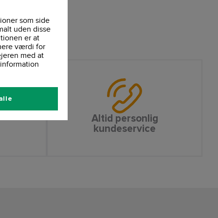
ioner som side
malt uden disse
tionen er at
ere værdi for
ejeren med at
information
alle
Altid personlig
kundeservice