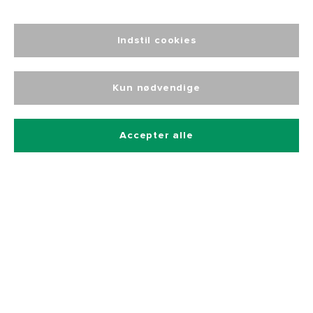
Tilmeld dig vores nyhedsbrev
Og få 10% rabat på alle vores produkter
Indstil cookies
Kun nødvendige
Accepter alle
Betalingsmetoder
Hurtig og sikker levering
Kontakt
Kataloger