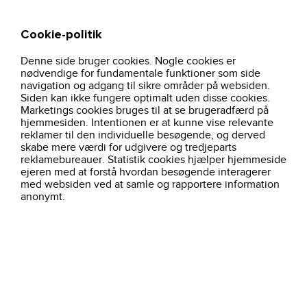
Cookie-politik
Søg
Kurv
Denne side bruger cookies. Nogle cookies er
hjem
profiltoj
ss740-seven-seas-royal-oxford-modern-dame-hvid
nødvendige for fundamentale funktioner som side
navigation og adgang til sikre områder på websiden.
Siden kan ikke fungere optimalt uden disse cookies.
Marketings cookies bruges til at se brugeradfærd på
hjemmesiden. Intentionen er at kunne vise relevante
reklamer til den individuelle besøgende, og derved
skabe mere værdi for udgivere og tredjeparts
reklamebureauer. Statistik cookies hjælper hjemmeside
ejeren med at forstå hvordan besøgende interagerer
med websiden ved at samle og rapportere information
anonymt.