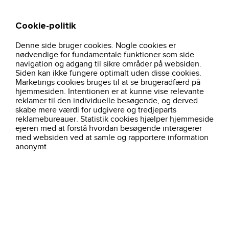
Cookie-politik
Søg
Kurv
Denne side bruger cookies. Nogle cookies er
hjem
profiltoj
pro-wear-1
stretch-t-shirt-komfort-dame-rod-0595
nødvendige for fundamentale funktioner som side
navigation og adgang til sikre områder på websiden.
Siden kan ikke fungere optimalt uden disse cookies.
Marketings cookies bruges til at se brugeradfærd på
hjemmesiden. Intentionen er at kunne vise relevante
reklamer til den individuelle besøgende, og derved
skabe mere værdi for udgivere og tredjeparts
reklamebureauer. Statistik cookies hjælper hjemmeside
ejeren med at forstå hvordan besøgende interagerer
med websiden ved at samle og rapportere information
anonymt.