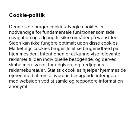
Cookie-politik
Søg
Kurv
Denne side bruger cookies. Nogle cookies er
hjem
profiltoj
pro-wear-1
pro-wear-langarmet-t-shirt-navy-0311-id
nødvendige for fundamentale funktioner som side
navigation og adgang til sikre områder på websiden.
Siden kan ikke fungere optimalt uden disse cookies.
Marketings cookies bruges til at se brugeradfærd på
hjemmesiden. Intentionen er at kunne vise relevante
reklamer til den individuelle besøgende, og derved
skabe mere værdi for udgivere og tredjeparts
reklamebureauer. Statistik cookies hjælper hjemmeside
ejeren med at forstå hvordan besøgende interagerer
med websiden ved at samle og rapportere information
anonymt.