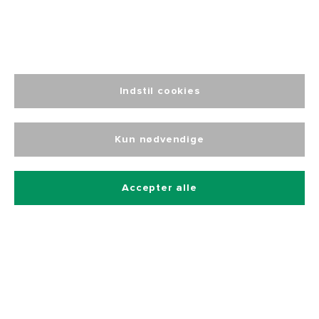
Indstil cookies
Altid personlig
kundeservice
Kun nødvendige
Accepter alle
Tilmeld dig vores nyhedsbrev
Og få 10% rabat på alle vores produkter