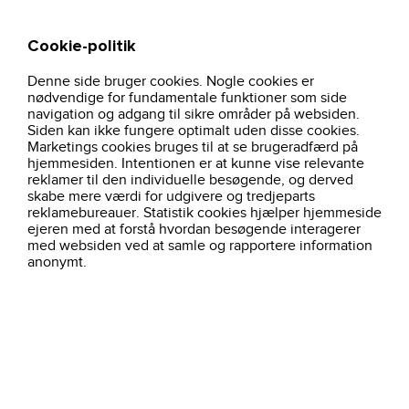
Cookie-politik
Søg
Kurv
Denne side bruger cookies. Nogle cookies er
pro-wear-
kelowna-polo-dame-354401-sort-cutter-
hjem
profiltoj
nødvendige for fundamentale funktioner som side
1
buck
navigation og adgang til sikre områder på websiden.
Siden kan ikke fungere optimalt uden disse cookies.
Marketings cookies bruges til at se brugeradfærd på
hjemmesiden. Intentionen er at kunne vise relevante
reklamer til den individuelle besøgende, og derved
skabe mere værdi for udgivere og tredjeparts
reklamebureauer. Statistik cookies hjælper hjemmeside
ejeren med at forstå hvordan besøgende interagerer
med websiden ved at samle og rapportere information
anonymt.