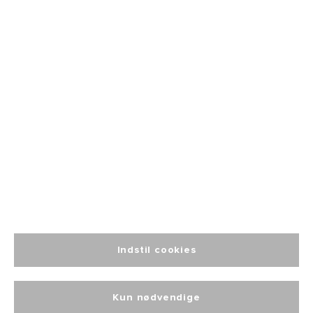
Fri fragt
fra 499
Altid personlig
kundeservice
Indstil cookies
Kun nødvendige