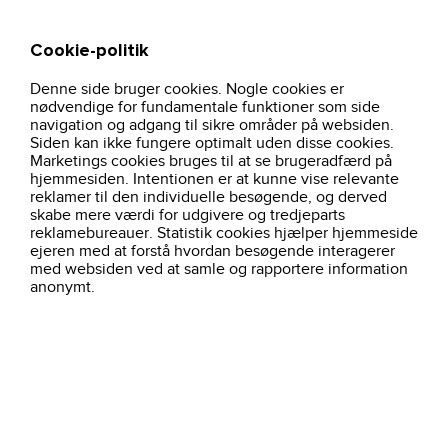
Cookie-politik
Søg
Kurv
Denne side bruger cookies. Nogle cookies er
hjem
profiltoj
overtoj-herre
sweatshirt-grameleret-021030-clique
nødvendige for fundamentale funktioner som side
navigation og adgang til sikre områder på websiden.
Siden kan ikke fungere optimalt uden disse cookies.
Marketings cookies bruges til at se brugeradfærd på
hjemmesiden. Intentionen er at kunne vise relevante
reklamer til den individuelle besøgende, og derved
skabe mere værdi for udgivere og tredjeparts
reklamebureauer. Statistik cookies hjælper hjemmeside
ejeren med at forstå hvordan besøgende interagerer
med websiden ved at samle og rapportere information
anonymt.