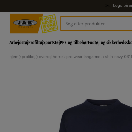
✂️
Logo på ar
Arbejdstøj
Profiltøj
Sportstøj
PPE og tilbehør
Fodtøj og sikkerhedssk
hjem
profiltoj
overtoj-herre
pro-wear-langarmet-t-shirt-navy-0311