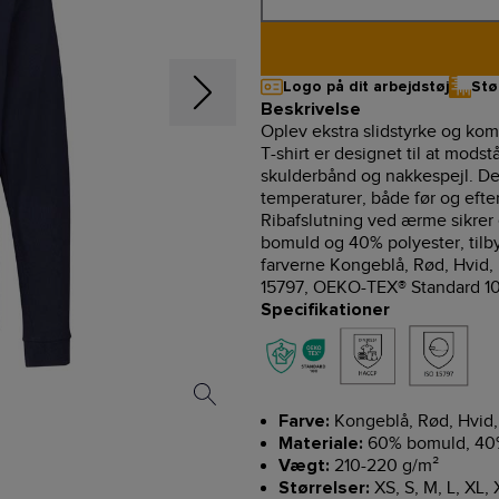
Logo på dit arbejdstøj
Stø
Beskrivelse
Oplev ekstra slidstyrke og ko
T-shirt er designet til at modst
skulderbånd og nakkespejl. D
temperaturer, både før og efter 
Ribafslutning ved ærme sikrer 
bomuld og 40% polyester, tilb
farverne Kongeblå, Rød, Hvid, 
15797, OEKO-TEX® Standard 10
Specifikationer
Kongeblå, Rød, Hvid, 
Farve:
60% bomuld, 40%
Materiale:
210-220 g/m²
Vægt:
XS, S, M, L, XL,
Størrelser: