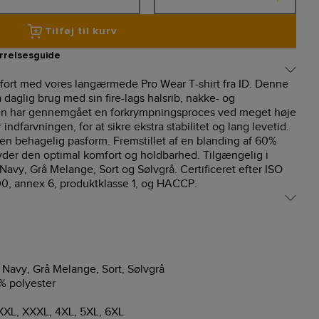
Tilføj til kurv
rrelsesguide
mfort med vores langærmede Pro Wear T-shirt fra ID. Denne
å daglig brug med sin fire-lags halsrib, nakke- og
en har gennemgået en forkrympningsproces ved meget høje
indfarvningen, for at sikre ekstra stabilitet og lang levetid.
en behagelig pasform. Fremstillet af en blanding af 60%
yder den optimal komfort og holdbarhed. Tilgængelig i
Navy, Grå Melange, Sort og Sølvgrå. Certificeret efter ISO
0, annex 6, produktklasse 1, og HACCP.
Navy, Grå Melange, Sort, Sølvgrå
 polyester
 XXL, XXXL, 4XL, 5XL, 6XL