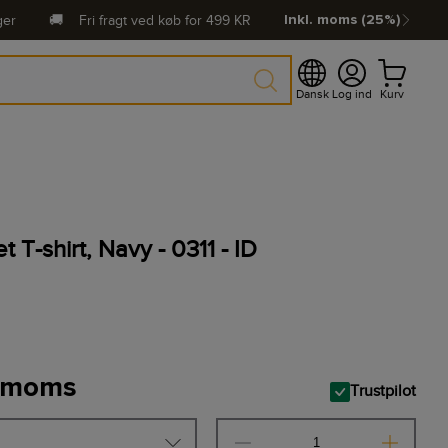
ger
🚚
Fri fragt ved køb for
499
KR
Inkl. moms (25%)
Dansk
Log ind
Kurv
T-shirt, Navy - 0311 - ID
. moms
Trustpilot