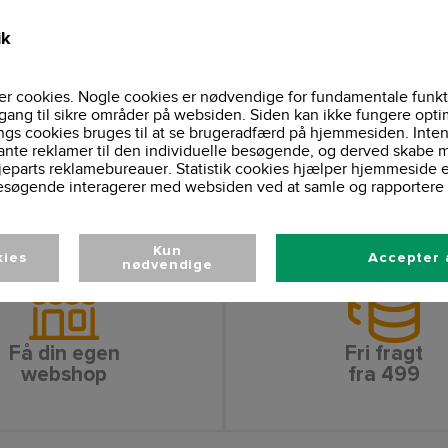
Regular fit
Pasform:
Fire-lags halsrib,
Detaljer:
ik
Forkrympet ved
Behandling:
ISO 15797, OE
Certifikater:
Ideel til både 
Anvendelse:
r cookies. Nogle cookies er nødvendige for fundamentale funkt
Vaskeinformationer
gang til sikre områder på websiden. Siden kan ikke fungere opti
ngs cookies bruges til at se brugeradfærd på hjemmesiden. Inten
ante reklamer til den individuelle besøgende, og derved skabe m
jeparts reklamebureauer. Statistik cookies hjælper hjemmeside 
esøgende interagerer med websiden ved at samle og rapportere 
Kun
kies
Accepter 
nødvendige
Få din egen
Fri fragt
webshop
fra 499