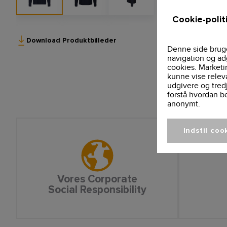
Cookie-polit
Download Produktbilleder
Denne side bruge
navigation og ad
cookies. Marketi
kunne vise relev
udgivere og tred
forstå hvordan b
anonymt.
Indstil coo
Vores Corporate
Social Responsibility