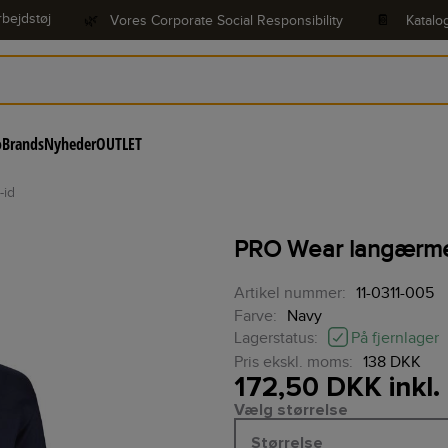
bejdstøj
🌿
Vores Corporate Social Responsibility
📔
Katalo
o
Brands
Nyheder
OUTLET
-id
PRO Wear langærmet 
Artikel nummer:
11-0311-005
Farve:
Navy
På fjernlager
Lagerstatus:
Pris ekskl. moms:
138 DKK
172,50 DKK inkl
Vælg størrelse
Størrelse