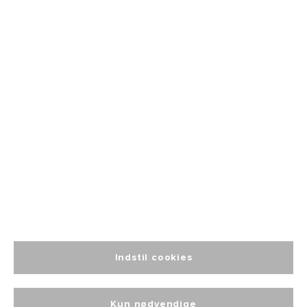
Fri fragt
fra 499
Altid personlig
kundeservice
Indstil cookies
Kun nødvendige