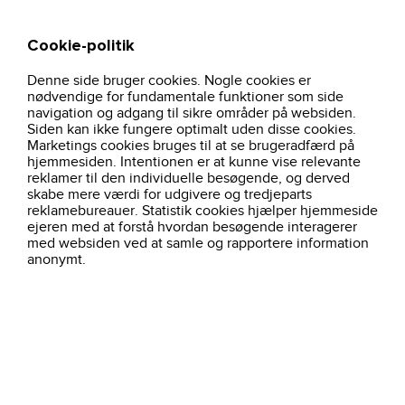
Cookie-politik
Søg
Kurv
Denne side bruger cookies. Nogle cookies er
hjem
profiltoj
overtoj-herre
kings-t-shirt-bla-1000188-south-west
nødvendige for fundamentale funktioner som side
navigation og adgang til sikre områder på websiden.
Siden kan ikke fungere optimalt uden disse cookies.
Marketings cookies bruges til at se brugeradfærd på
hjemmesiden. Intentionen er at kunne vise relevante
reklamer til den individuelle besøgende, og derved
skabe mere værdi for udgivere og tredjeparts
reklamebureauer. Statistik cookies hjælper hjemmeside
ejeren med at forstå hvordan besøgende interagerer
med websiden ved at samle og rapportere information
anonymt.