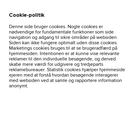
Cookie-politik
Søg
Kurv
Denne side bruger cookies. Nogle cookies er
overtoj-
advantage-performance-polo-354422-
hjem
profiltoj
nødvendige for fundamentale funktioner som side
herre
navy
navigation og adgang til sikre områder på websiden.
Siden kan ikke fungere optimalt uden disse cookies.
Marketings cookies bruges til at se brugeradfærd på
hjemmesiden. Intentionen er at kunne vise relevante
reklamer til den individuelle besøgende, og derved
skabe mere værdi for udgivere og tredjeparts
reklamebureauer. Statistik cookies hjælper hjemmeside
ejeren med at forstå hvordan besøgende interagerer
med websiden ved at samle og rapportere information
anonymt.