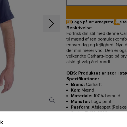
Logo på dit arbejdstøj
Stø
Beskrivelse
Forfrisk din stil med denne Ca
til mænd af ren bomuldskomfort
enhver dag og lejlighed. Nyd 
der minimerer vrid. Den er ogs
velkendte Carhartt-logo på brys
alsidigt valg året rundt.
OBS: Produktet er stor i stø
Specifikationer
Carhartt
Brand:
Mænd
Køn:
100% bomuld
Materiale:
Logo print
Mønster:
Afslappet (Relaxed
Pasform:
FW21, SS22
Serie:
Vaskeinformationer
ik