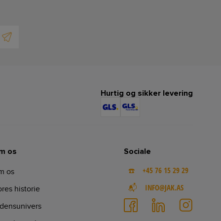
Hurtig og sikker levering
m os
Sociale
☎️ +45 76 15 29 29
m os
📬 INFO@JAK.AS
res historie
densunivers