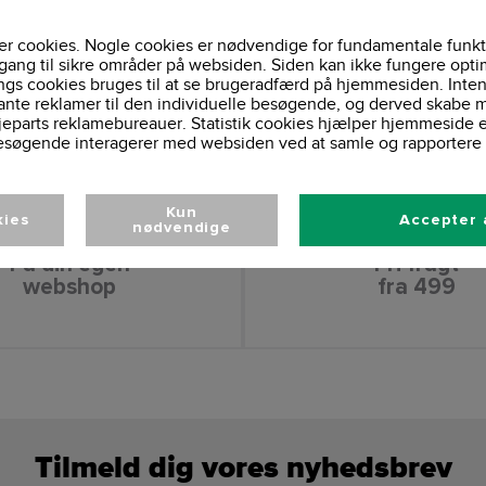
r cookies. Nogle cookies er nødvendige for fundamentale funkt
gang til sikre områder på websiden. Siden kan ikke fungere opti
ngs cookies bruges til at se brugeradfærd på hjemmesiden. Inten
ante reklamer til den individuelle besøgende, og derved skabe m
jeparts reklamebureauer. Statistik cookies hjælper hjemmeside 
esøgende interagerer med websiden ved at samle og rapportere 
Kun
kies
Accepter 
nødvendige
Få din egen
Fri fragt
webshop
fra 499
Tilmeld dig vores nyhedsbrev