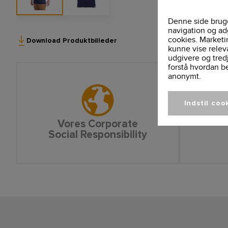
Denne side bruge
navigation og ad
cookies. Marketi
Download Produktbilleder
kunne vise relev
udgivere og tred
forstå hvordan b
anonymt.
Indstil coo
Vores Corporate
Social Responsibility