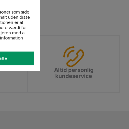
ioner som side
malt uden disse
tionen er at
ere værdi for
ejeren med at
information
alle
Altid personlig
kundeservice