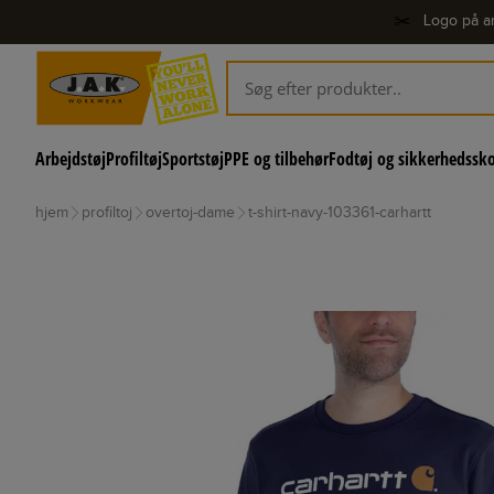
✂️
Logo på ar
Arbejdstøj
Profiltøj
Sportstøj
PPE og tilbehør
Fodtøj og sikkerhedssk
hjem
profiltoj
overtoj-dame
t-shirt-navy-103361-carhartt