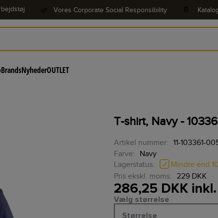
bejdstøj
🌿
Vores Corporate Social Responsibility
📔
Katalo
o
Brands
Nyheder
OUTLET
T-shirt, Navy - 10336
Artikel nummer:
11-103361-00
Farve:
Navy
Mindre end 1
Lagerstatus:
Pris ekskl. moms:
229 DKK
286,25 DKK inkl
Vælg størrelse
Størrelse