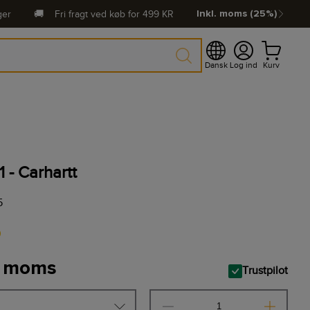
ger
🚚
Fri fragt ved køb for
499
KR
Inkl. moms (25%)
Dansk
Log ind
Kurv
1 - Carhartt
5
0
. moms
Trustpilot