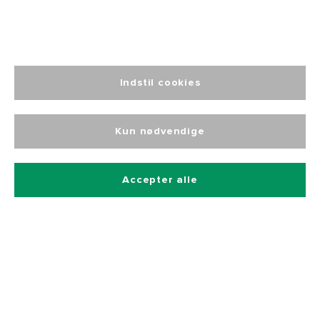
Tilmeld dig vores nyhedsbrev
Indstil cookies
Og få 10% rabat på alle vores produkter
Kun nødvendige
Accepter alle
Betalingsmetoder
Hurtig og sikker levering