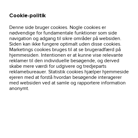
Cookie-politik
Søg
Kurv
Denne side bruger cookies. Nogle cookies er
hjem
profiltoj
overtoj-dame
s51-seven-seas-hybrid-shirt-slim-navy
nødvendige for fundamentale funktioner som side
navigation og adgang til sikre områder på websiden.
Siden kan ikke fungere optimalt uden disse cookies.
Marketings cookies bruges til at se brugeradfærd på
hjemmesiden. Intentionen er at kunne vise relevante
reklamer til den individuelle besøgende, og derved
skabe mere værdi for udgivere og tredjeparts
reklamebureauer. Statistik cookies hjælper hjemmeside
ejeren med at forstå hvordan besøgende interagerer
med websiden ved at samle og rapportere information
anonymt.