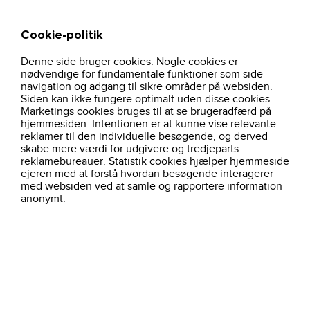
Cookie-politik
Søg
Kurv
Denne side bruger cookies. Nogle cookies er
hjem
profiltoj
overtoj-dame
40636-core-hoodie-boern-oliven
nødvendige for fundamentale funktioner som side
navigation og adgang til sikre områder på websiden.
Siden kan ikke fungere optimalt uden disse cookies.
Marketings cookies bruges til at se brugeradfærd på
hjemmesiden. Intentionen er at kunne vise relevante
reklamer til den individuelle besøgende, og derved
skabe mere værdi for udgivere og tredjeparts
reklamebureauer. Statistik cookies hjælper hjemmeside
ejeren med at forstå hvordan besøgende interagerer
med websiden ved at samle og rapportere information
anonymt.