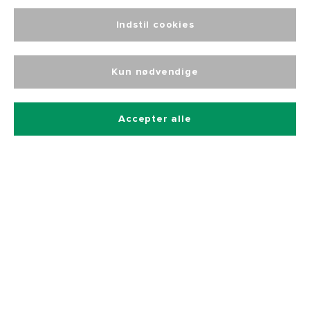
Og få 10% rabat på alle vores produkter
Indstil cookies
Kun nødvendige
Accepter alle
Betalingsmetoder
Hurtig og sikker levering
Kontakt
Kataloger
Bliv forhandler