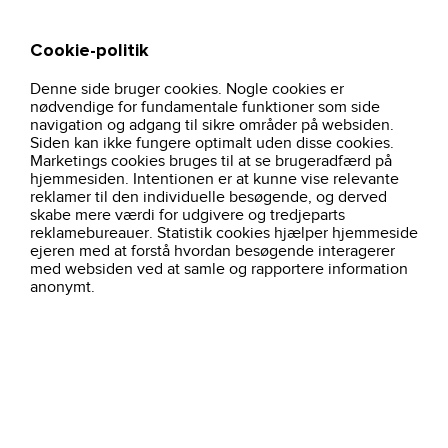
Cookie-politik
Søg
Kurv
Denne side bruger cookies. Nogle cookies er
hjem
profiltoj
overtoj-dame
0527-stretch-poloshirt-dame-bordeaux
nødvendige for fundamentale funktioner som side
navigation og adgang til sikre områder på websiden.
Siden kan ikke fungere optimalt uden disse cookies.
Marketings cookies bruges til at se brugeradfærd på
hjemmesiden. Intentionen er at kunne vise relevante
reklamer til den individuelle besøgende, og derved
skabe mere værdi for udgivere og tredjeparts
reklamebureauer. Statistik cookies hjælper hjemmeside
ejeren med at forstå hvordan besøgende interagerer
med websiden ved at samle og rapportere information
anonymt.