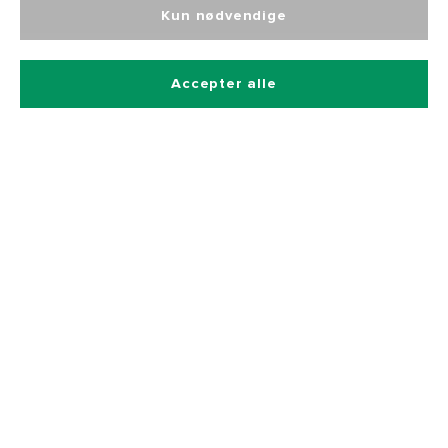
Kun nødvendige
Tilmeld dig vores nyhedsbrev
Accepter alle
Og få 10% rabat på alle vores produkter
Betalingsmetoder
Hurtig og sikker levering
Kontakt