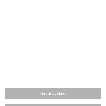
Fri fragt
fra 499
Altid personlig
kundeservice
Indstil cookies