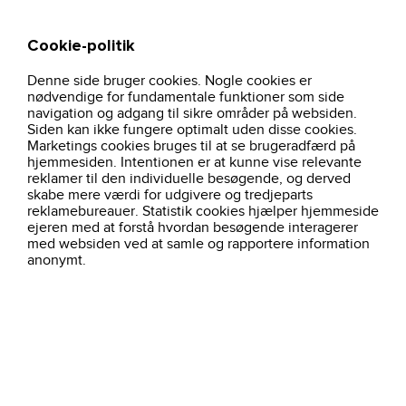
Cookie-politik
Søg
Kurv
Denne side bruger cookies. Nogle cookies er
hjem
profiltoj
advantage-performance-polo-354423-dame-hvid
nødvendige for fundamentale funktioner som side
navigation og adgang til sikre områder på websiden.
Siden kan ikke fungere optimalt uden disse cookies.
Marketings cookies bruges til at se brugeradfærd på
hjemmesiden. Intentionen er at kunne vise relevante
reklamer til den individuelle besøgende, og derved
skabe mere værdi for udgivere og tredjeparts
reklamebureauer. Statistik cookies hjælper hjemmeside
ejeren med at forstå hvordan besøgende interagerer
med websiden ved at samle og rapportere information
anonymt.