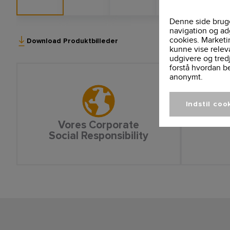
Denne side bruge
navigation og ad
cookies. Marketi
Download Produktbilleder
kunne vise relev
udgivere og tred
forstå hvordan b
anonymt.
Indstil coo
Vores Corporate
Social Responsibility