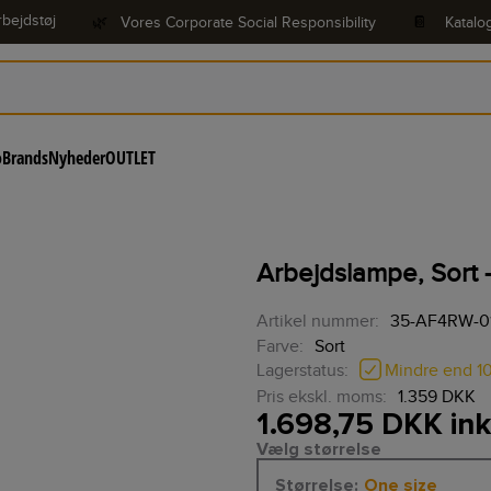
bejdstøj
🌿
Vores Corporate Social Responsibility
📔
Katalo
o
Brands
Nyheder
OUTLET
Arbejdslampe, Sort 
Artikel nummer:
35-AF4RW-0
Farve:
Sort
Mindre end 1
Lagerstatus:
Pris ekskl. moms:
1.359 DKK
1.698,75 DKK in
Vælg størrelse
Størrelse
:
One size