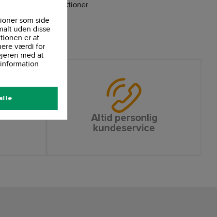
e, forskellige lysfunktioner
ndørs
ioner som side
t design
malt uden disse
tionen er at
ere værdi for
ejeren med at
information
alle
Altid personlig
kundeservice