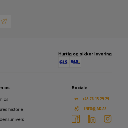
Hurtig og sikker levering
m os
Sociale
☎️ +45 76 15 29 29
m os
📬 INFO@JAK.AS
res historie
densunivers