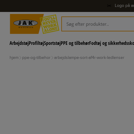
✂️
Logo på ar
Arbejdstøj
Profiltøj
Sportstøj
PPE og tilbehør
Fodtøj og sikkerhedssk
hjem
ppe-og-tilbehor
arbejdslampe-sort-af4r-work-ledlenser