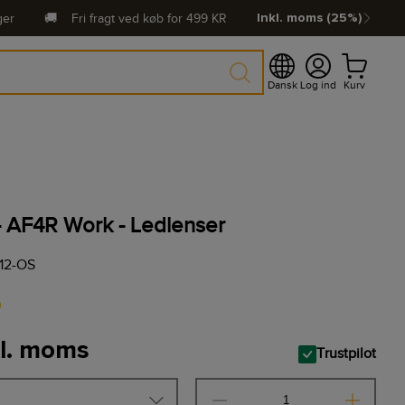
ger
🚚
Fri fragt ved køb for
499
KR
Inkl. moms (25%)
Dansk
Log ind
Kurv
- AF4R Work - Ledlenser
12-OS
0
kl. moms
Trustpilot