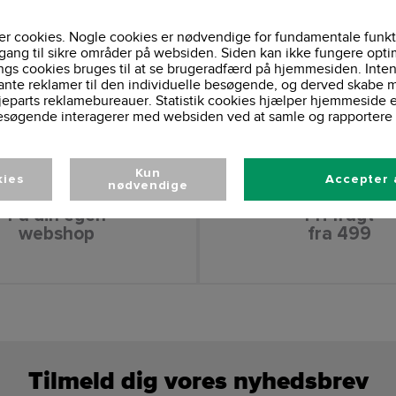
Justerbar lysstyrk
Funktioner:
Indendørs og ude
Brugsmiljø:
r cookies. Nogle cookies er nødvendige for fundamentale funkt
Slidstærkt og robus
Materiale:
gang til sikre områder på websiden. Siden kan ikke fungere opti
ngs cookies bruges til at se brugeradfærd på hjemmesiden. Inten
ante reklamer til den individuelle besøgende, og derved skabe m
jeparts reklamebureauer. Statistik cookies hjælper hjemmeside 
esøgende interagerer med websiden ved at samle og rapportere 
Kun
kies
Accepter 
nødvendige
Få din egen
Fri fragt
webshop
fra 499
Tilmeld dig vores nyhedsbrev