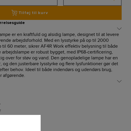
Tilføj til kurv
rrelsesguide
pe er en kraftfuld og alsidig lampe, designet til at levere
vende arbejdsforhold. Med en lysstyrke på op til 2000
il 60 meter, sikrer AF4R Work effektiv belysning til både
 arbejdslampe er robust bygget, med IP68-certificering,
ig over for støv og vand. Den genopladelige lampe har en
r, og den justerbare lysstyrke og flere lysfunktioner gør det
 efter behov. Ideel til både indendørs og udendørs brug,
r afgørende.
r
r
ion batteri
ter