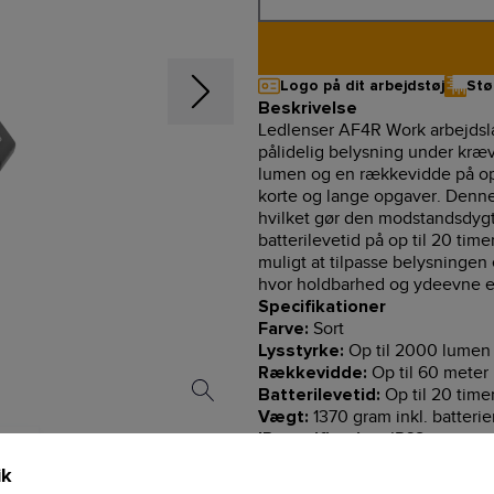
Logo på dit arbejdstøj
Stø
Beskrivelse
Ledlenser AF4R Work arbejdslam
pålidelig belysning under kræ
lumen og en rækkevidde på op t
korte og lange opgaver. Denne
hvilket gør den modstandsdygt
batterilevetid på op til 20 time
muligt at tilpasse belysningen
hvor holdbarhed og ydeevne e
Specifikationer
Sort
Farve:
Op til 2000 lumen
Lysstyrke:
Op til 60 meter
Rækkevidde:
Op til 20 time
Batterilevetid:
1370 gram inkl. batterie
Vægt:
IP68
IP-certificering:
Genopladeligt Li-
Batteritype:
ik
Ca. 360 minut
Opladningstid: