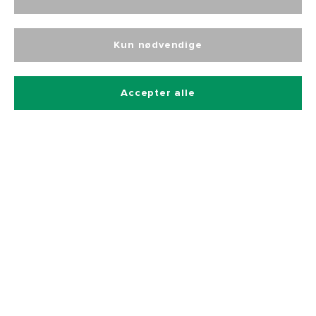
Kun nødvendige
Betalingsmetoder
Accepter alle
Hurtig og sikker levering
Kontakt
Kataloger
Bliv forhandler
Returnering af varer