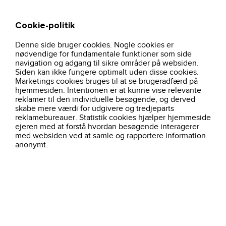
Cookie-politik
Søg
Kurv
Denne side bruger cookies. Nogle cookies er
hjem
ppe-og-tilbehor
86003600-kask-visor-v2-smoke
nødvendige for fundamentale funktioner som side
navigation og adgang til sikre områder på websiden.
Siden kan ikke fungere optimalt uden disse cookies.
Marketings cookies bruges til at se brugeradfærd på
hjemmesiden. Intentionen er at kunne vise relevante
reklamer til den individuelle besøgende, og derved
skabe mere værdi for udgivere og tredjeparts
reklamebureauer. Statistik cookies hjælper hjemmeside
ejeren med at forstå hvordan besøgende interagerer
med websiden ved at samle og rapportere information
anonymt.