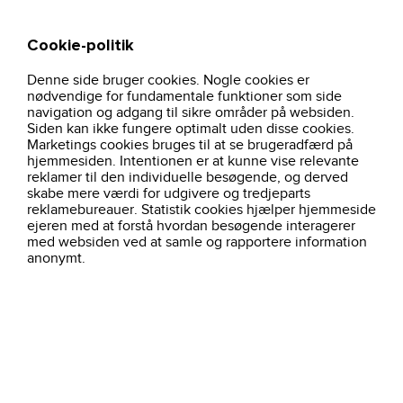
Cookie-politik
Søg
Kurv
Denne side bruger cookies. Nogle cookies er
ledlenser-
personligevarnemidler-
hjem
beskyttelsestilbehoer
pandelampe-
nødvendige for fundamentale funktioner som side
og-tilbehor
ih5
navigation og adgang til sikre områder på websiden.
Siden kan ikke fungere optimalt uden disse cookies.
Marketings cookies bruges til at se brugeradfærd på
hjemmesiden. Intentionen er at kunne vise relevante
reklamer til den individuelle besøgende, og derved
skabe mere værdi for udgivere og tredjeparts
reklamebureauer. Statistik cookies hjælper hjemmeside
ejeren med at forstå hvordan besøgende interagerer
med websiden ved at samle og rapportere information
anonymt.