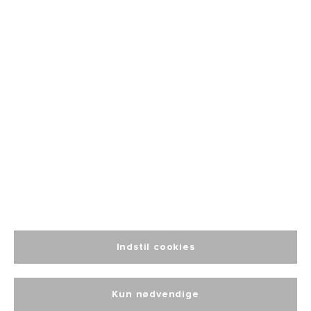
Fri fragt
fra 499
Altid personlig
kundeservice
Indstil cookies
Kun nødvendige