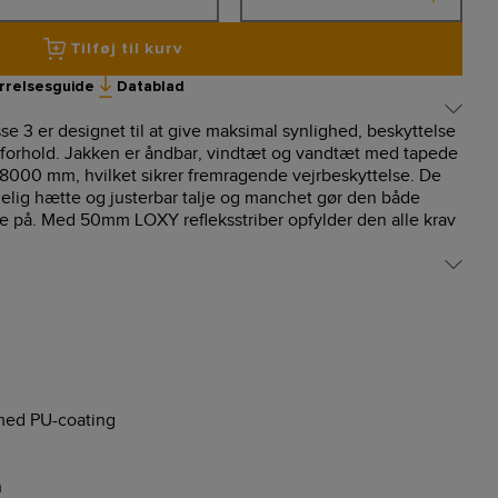
Tilføj til kurv
rrelsesguide
Datablad
se 3 er designet til at give maksimal synlighed, beskyttelse
forhold. Jakken er åndbar, vindtæt og vandtæt med tapede
8000 mm, hvilket sikrer fremragende vejrbeskyttelse. De
elig hætte og justerbar talje og manchet gør den både
ve på. Med 50mm LOXY refleksstriber opfylder den alle krav
med PU-coating
h