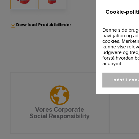
Cookie-polit
Download Produktbilleder
Denne side bruge
navigation og ad
cookies. Marketi
kunne vise relev
udgivere og tred
forstå hvordan b
anonymt.
Indstil coo
Vores Corporate
Social Responsibility