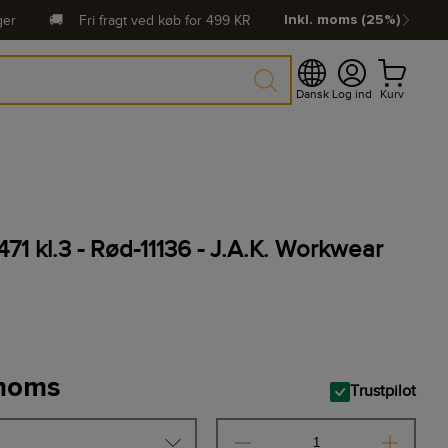
ger
🚚
Fri fragt ved køb for
499
KR
Inkl. moms (25%)
Dansk
Log ind
Kurv
71 kl.3 - Rød-11136 - J.A.K. Workwear
 moms
Trustpilot