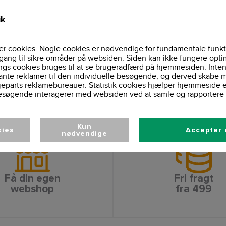
50mm LOXY 17501, 
Refleks:
Skjult YKK lynlås i 
Lukning:
ik
1 bryst- og ærmel
Lommer:
Aftagelig h
Ekstra detaljer:
EN ISO 20471 
Certificering:
r cookies. Nogle cookies er nødvendige for fundamentale funkt
Vaskeinformationer
gang til sikre områder på websiden. Siden kan ikke fungere opti
ngs cookies bruges til at se brugeradfærd på hjemmesiden. Inten
ante reklamer til den individuelle besøgende, og derved skabe m
jeparts reklamebureauer. Statistik cookies hjælper hjemmeside 
esøgende interagerer med websiden ved at samle og rapportere 
Kun
kies
Accepter 
nødvendige
Få din egen
Fri fragt
webshop
fra 499