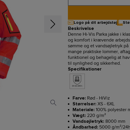
Logo på dit arbejdstøj
Stø
Beskrivelse
Denne Hi-Vis Parka jakke i klas
og komfort i krævende arbejds
sømme og et vandsøjletryk på 
mange praktiske lommer, aftag
funktionel og behagelig at ha
til synlighed og sikkerhed.
Specifikationer
Rød - HiViz
Farve:
XS - 6XL
Størrelser:
100% polyester 
Materiale:
220 g/m²
Vægt:
8000 mm
Vandsøjletryk:
5000 g/m²/24
Åndbarhed: