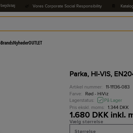
bejdstøj
🌿
Vores Corporate Social Responsibility
📔
Katalo
o
Brands
Nyheder
OUTLET
Parka, HI-VIS, EN204
Artikel nummer:
11-11136-083
Farve:
Rød - HiViz
På Lager
Lagerstatus:
Pris ekskl. moms:
1.344 DKK
1.680 DKK inkl.
Vælg størrelse
Størrelse