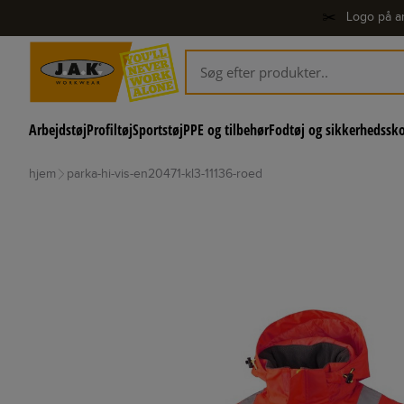
✂️
Logo på ar
Arbejdstøj
Profiltøj
Sportstøj
PPE og tilbehør
Fodtøj og sikkerhedssk
hjem
parka-hi-vis-en20471-kl3-11136-roed