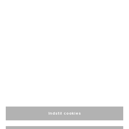
Fri fragt
fra 499
Altid personlig
kundeservice
Indstil cookies