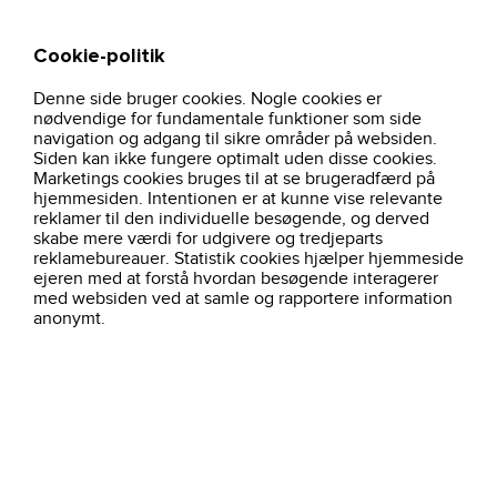
Cookie-politik
Søg
Kurv
Denne side bruger cookies. Nogle cookies er
hjem
outlet
73081-cofra-environment-esd-s1-p-src
nødvendige for fundamentale funktioner som side
navigation og adgang til sikre områder på websiden.
Siden kan ikke fungere optimalt uden disse cookies.
Spar 67%
Kun online
Marketings cookies bruges til at se brugeradfærd på
hjemmesiden. Intentionen er at kunne vise relevante
reklamer til den individuelle besøgende, og derved
skabe mere værdi for udgivere og tredjeparts
reklamebureauer. Statistik cookies hjælper hjemmeside
ejeren med at forstå hvordan besøgende interagerer
med websiden ved at samle og rapportere information
anonymt.