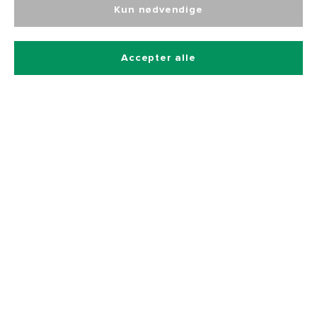
Kun nødvendige
Tilmeld dig vores nyhedsbrev
Accepter alle
Og få 10% rabat på alle vores produkter
Betalingsmetoder
Hurtig og sikker levering
Kontakt