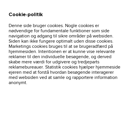
Cookie-politik
Søg
Kurv
Denne side bruger cookies. Nogle cookies er
hjem
nyheder
trasko-sort-172100-sika
nødvendige for fundamentale funktioner som side
navigation og adgang til sikre områder på websiden.
Siden kan ikke fungere optimalt uden disse cookies.
Marketings cookies bruges til at se brugeradfærd på
hjemmesiden. Intentionen er at kunne vise relevante
reklamer til den individuelle besøgende, og derved
skabe mere værdi for udgivere og tredjeparts
reklamebureauer. Statistik cookies hjælper hjemmeside
ejeren med at forstå hvordan besøgende interagerer
med websiden ved at samle og rapportere information
anonymt.