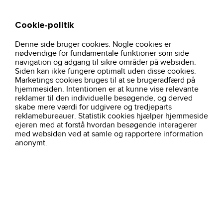
Cookie-politik
Søg
Kurv
Denne side bruger cookies. Nogle cookies er
sweatshirt-hi-vis-kl-2-og-3-orangesort-11148-jak-
hjem
nyheder
nødvendige for fundamentale funktioner som side
workwear
navigation og adgang til sikre områder på websiden.
Siden kan ikke fungere optimalt uden disse cookies.
Marketings cookies bruges til at se brugeradfærd på
hjemmesiden. Intentionen er at kunne vise relevante
reklamer til den individuelle besøgende, og derved
skabe mere værdi for udgivere og tredjeparts
reklamebureauer. Statistik cookies hjælper hjemmeside
ejeren med at forstå hvordan besøgende interagerer
med websiden ved at samle og rapportere information
anonymt.