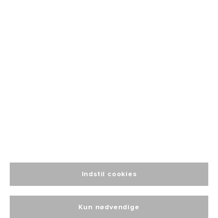
Fri fragt
fra 499
Altid personlig
kundeservice
Indstil cookies
Kun nødvendige