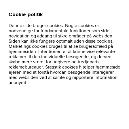
Cookie-politik
Søg
Kurv
Denne side bruger cookies. Nogle cookies er
hjem
nyheder
sikkerhedssko-sort-45201-sika
nødvendige for fundamentale funktioner som side
navigation og adgang til sikre områder på websiden.
Siden kan ikke fungere optimalt uden disse cookies.
Marketings cookies bruges til at se brugeradfærd på
hjemmesiden. Intentionen er at kunne vise relevante
reklamer til den individuelle besøgende, og derved
skabe mere værdi for udgivere og tredjeparts
reklamebureauer. Statistik cookies hjælper hjemmeside
ejeren med at forstå hvordan besøgende interagerer
med websiden ved at samle og rapportere information
anonymt.