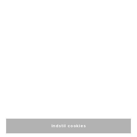
Fri fragt
fra 499
Altid personlig
kundeservice
Indstil cookies