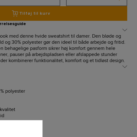
Tilføj til kurv
rrelsesguide
t look med denne hvide sweatshirt til damer. Den bløde og
d og 30% polyester gør den ideel til både arbejde og fritid.
en behagelige pasform sikrer høj komfort gennem hele
ener, pauser på arbejdspladsen eller afslappede stunder
der kombinerer funktionalitet, komfort og et tidløst design.
% polyester
kvalitet
tid