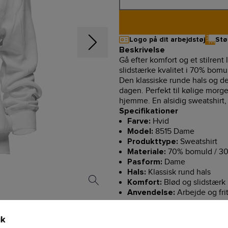
Logo på dit arbejdstøj
Stø
Beskrivelse
Gå efter komfort og et stilren
slidstærke kvalitet i 70% bomul
Den klassiske runde hals og d
dagen. Perfekt til kølige morg
hjemme. En alsidig sweatshirt, 
Specifikationer
Hvid
Farve:
8515 Dame
Model:
Sweatshirt
Produkttype:
70% bomuld / 30
Materiale:
Dame
Pasform:
Klassisk rund hals
Hals:
Blød og slidstærk 
Komfort:
Arbejde og fri
Anvendelse:
ik