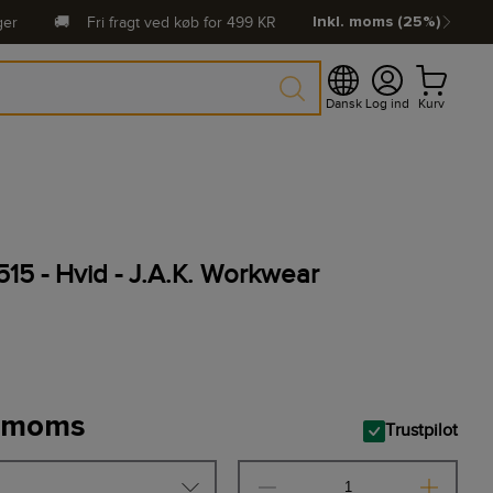
ger
🚚
Fri fragt ved køb for
499
KR
Inkl. moms (25%)
Dansk
Log ind
Kurv
515 - Hvid - J.A.K. Workwear
. moms
Trustpilot