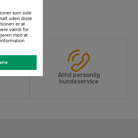
ioner som side
malt uden disse
tionen er at
ere værdi for
ejeren med at
information
alle
Altid personlig
kundeservice