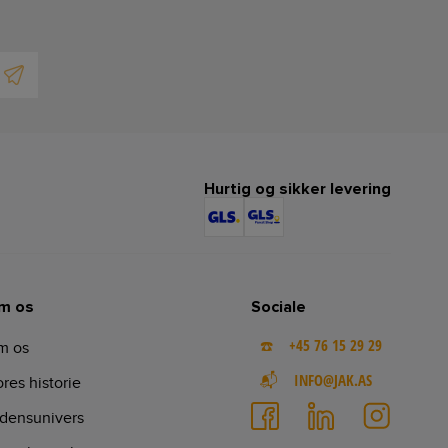
Hurtig og sikker levering
m os
Sociale
☎️ +45 76 15 29 29
m os
📬 INFO@JAK.AS
res historie
densunivers