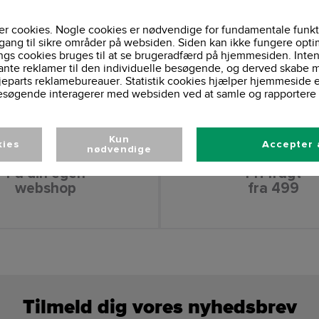
r cookies. Nogle cookies er nødvendige for fundamentale funkt
gang til sikre områder på websiden. Siden kan ikke fungere opti
ngs cookies bruges til at se brugeradfærd på hjemmesiden. Inten
ante reklamer til den individuelle besøgende, og derved skabe m
jeparts reklamebureauer. Statistik cookies hjælper hjemmeside 
esøgende interagerer med websiden ved at samle og rapportere 
Kun
kies
Accepter 
nødvendige
Få din egen
Fri fragt
webshop
fra 499
Tilmeld dig vores nyhedsbrev