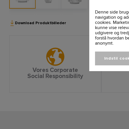
Denne side bruge
navigation og ad
cookies. Marketi
Download Produktbilleder
kunne vise relev
udgivere og tred
forstå hvordan b
anonymt.
Indstil coo
Vores Corporate
Social Responsibility