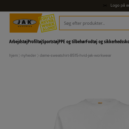
✂️
Logo på ar
Arbejdstøj
Profiltøj
Sportstøj
PPE og tilbehør
Fodtøj og sikkerhedssk
hjem
nyheder
dame-sweatshirt-8515-hvid-jak-workwear