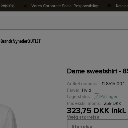
bejdstøj
🌿
Vores Corporate Social Responsibility
📔
Katalo
o
Brands
Nyheder
OUTLET
Dame sweatshirt - 8
Artikel nummer:
11-8515-004
Farve:
Hvid
På Lager
Lagerstatus:
Pris ekskl. moms:
259 DKK
323,75 DKK inkl
Vælg størrelse
Størrelse