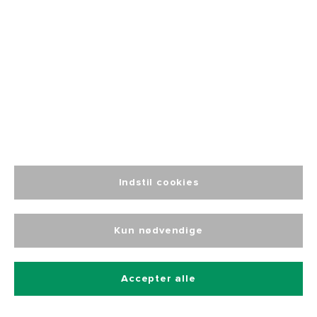
Altid personlig
kundeservice
Indstil cookies
Tilmeld dig vores nyhedsbrev
Kun nødvendige
Og få 10% rabat på alle vores produkter
Accepter alle