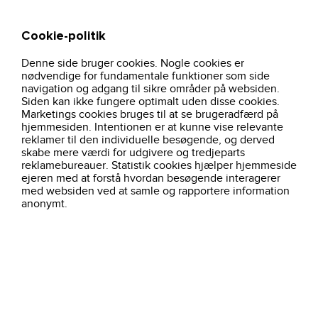
Cookie-politik
Søg
Kurv
Denne side bruger cookies. Nogle cookies er
hjem
nyheder
dame-sweatshirt-8514-navy-jak-workwear
nødvendige for fundamentale funktioner som side
navigation og adgang til sikre områder på websiden.
Siden kan ikke fungere optimalt uden disse cookies.
Marketings cookies bruges til at se brugeradfærd på
hjemmesiden. Intentionen er at kunne vise relevante
reklamer til den individuelle besøgende, og derved
skabe mere værdi for udgivere og tredjeparts
reklamebureauer. Statistik cookies hjælper hjemmeside
ejeren med at forstå hvordan besøgende interagerer
med websiden ved at samle og rapportere information
anonymt.