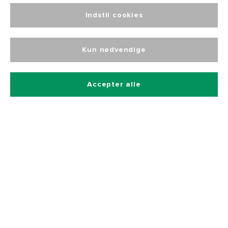
Altid personlig
kundeservice
Indstil cookies
Kun nødvendige
Accepter alle
Tilmeld dig vores nyhedsbrev
Og få 10% rabat på alle vores produkter
Betalingsmetoder