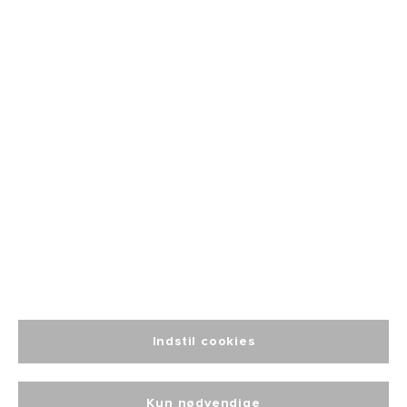
Fri fragt
fra 499
Altid personlig
kundeservice
Indstil cookies
Kun nødvendige