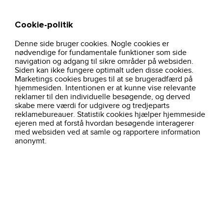
Cookie-politik
Søg
Kurv
Denne side bruger cookies. Nogle cookies er
hjem
hue-sable-101070-carhartt
nødvendige for fundamentale funktioner som side
navigation og adgang til sikre områder på websiden.
Siden kan ikke fungere optimalt uden disse cookies.
Marketings cookies bruges til at se brugeradfærd på
hjemmesiden. Intentionen er at kunne vise relevante
reklamer til den individuelle besøgende, og derved
skabe mere værdi for udgivere og tredjeparts
reklamebureauer. Statistik cookies hjælper hjemmeside
ejeren med at forstå hvordan besøgende interagerer
med websiden ved at samle og rapportere information
anonymt.