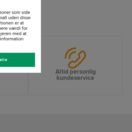
ioner som side
malt uden disse
tionen er at
ere værdi for
ejeren med at
information
alle
Altid personlig
kundeservice