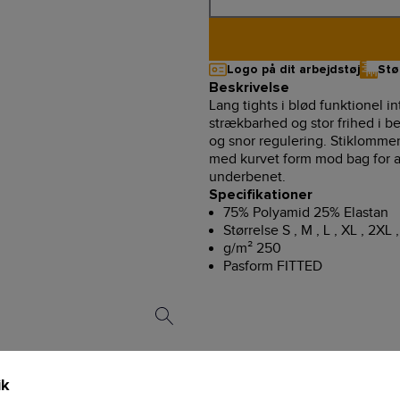
Logo på dit arbejdstøj
Stø
Beskrivelse
Lang tights i blød funktionel i
strækbarhed og stor frihed i 
og snor regulering. Stiklommer 
med kurvet form mod bag for at 
underbenet.
Specifikationer
75% Polyamid 25% Elastan
Størrelse S , M , L , XL , 2XL 
g/m² 250
Pasform FITTED
ik