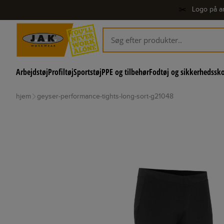
✂️
Logo på ar
Arbejdstøj
Profiltøj
Sportstøj
PPE og tilbehør
Fodtøj og sikkerhedssk
hjem
geyser-performance-tights-long-sort-g21048