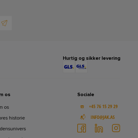
Hurtig og sikker levering
m os
Sociale
☎️ +45 76 15 29 29
m os
📬 INFO@JAK.AS
res historie
densunivers