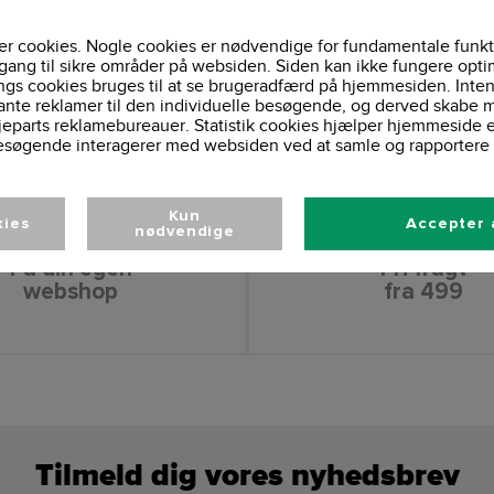
r cookies. Nogle cookies er nødvendige for fundamentale funkt
gang til sikre områder på websiden. Siden kan ikke fungere opti
ngs cookies bruges til at se brugeradfærd på hjemmesiden. Inten
ante reklamer til den individuelle besøgende, og derved skabe m
jeparts reklamebureauer. Statistik cookies hjælper hjemmeside 
esøgende interagerer med websiden ved at samle og rapportere 
Kun
kies
Accepter 
nødvendige
Få din egen
Fri fragt
webshop
fra 499
Tilmeld dig vores nyhedsbrev