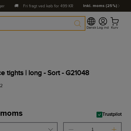
ger
🚚
Fri fragt ved køb for
499
KR
Inkl. moms (25%)
Dansk
Log ind
Kurv
tights | long - Sort - G21048
12
. moms
Trustpilot