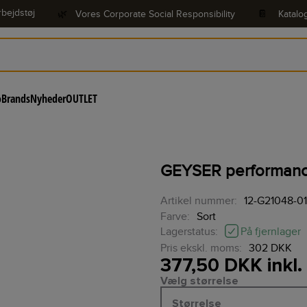
bejdstøj
🌿
Vores Corporate Social Responsibility
📔
Katalo
o
Brands
Nyheder
OUTLET
GEYSER performance 
Artikel nummer:
12-G21048-0
Farve:
Sort
På fjernlager
Lagerstatus:
Pris ekskl. moms:
302 DKK
377,50 DKK inkl
Vælg størrelse
Størrelse