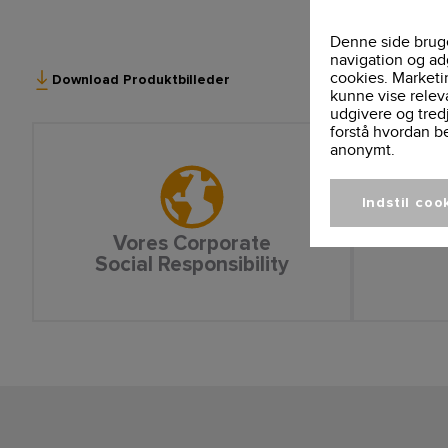
Denne side bruge
navigation og ad
cookies. Marketi
Download Produktbilleder
kunne vise relev
udgivere og tred
forstå hvordan b
anonymt.
Indstil coo
Vores Corporate
Social Responsibility