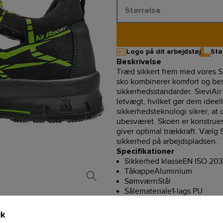
Størrelse
Logo på dit arbejdstøj
Stø
Beskrivelse
Træd sikkert frem med vores S
sko kombinerer komfort og be
sikkerhedsstandarder. SieviAi
letvægt, hvilket gør dem ideell
sikkerhedsteknologi sikrer, at
ubesværet. Skoen er konstruere
giver optimal trækkraft. Vælg S
sikkerhed på arbejdspladsen.
Specifikationer
Sikkerhed klasseEN ISO 203
TåkappeAluminium
SømværnStål
Sålemateriale1-lags PU
YdermaterialeMikrofiberBO
snørebåndets længde65 cm
ik