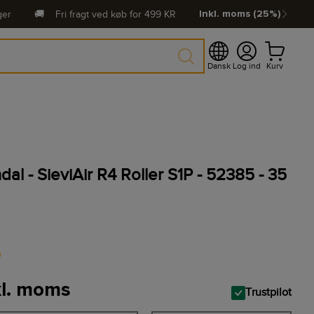
ger
🚚
Fri fragt ved køb for
499
KR
Inkl. moms (25%)
Dansk
Log ind
Kurv
al - SieviAir R4 Roller S1P - 52385 - 35
0
kl. moms
Trustpilot