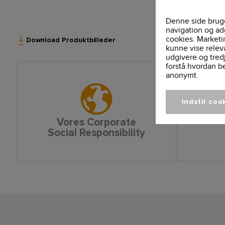
Denne side bruge
navigation og ad
cookies. Marketi
Download Produktbilleder
kunne vise relev
udgivere og tred
forstå hvordan b
anonymt.
Indstil coo
Vores Corporate
Social Responsibility