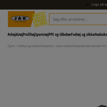
✂️
Logo på ar
Arbejdstøj
Profiltøj
Sportstøj
PPE og tilbehør
Fodtøj og sikkerhedssk
hjem
fodtoj-og-sikkerhedssko
sievi-sikkerhedssandal-sieviair-r4-