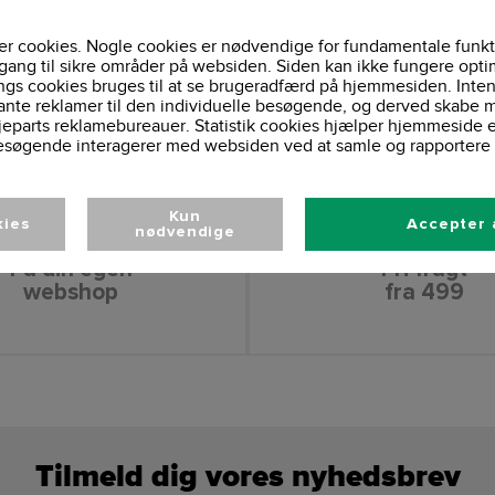
r cookies. Nogle cookies er nødvendige for fundamentale funkt
gang til sikre områder på websiden. Siden kan ikke fungere opti
ngs cookies bruges til at se brugeradfærd på hjemmesiden. Inten
ante reklamer til den individuelle besøgende, og derved skabe m
jeparts reklamebureauer. Statistik cookies hjælper hjemmeside 
esøgende interagerer med websiden ved at samle og rapportere 
Kun
kies
Accepter 
nødvendige
Få din egen
Fri fragt
webshop
fra 499
Tilmeld dig vores nyhedsbrev