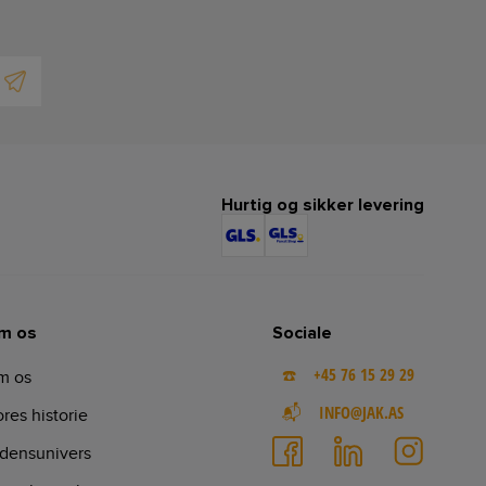
Hurtig og sikker levering
m os
Sociale
☎️ +45 76 15 29 29
m os
📬 INFO@JAK.AS
res historie
densunivers