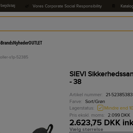
bejdstøj
🌿
Vores Corporate Social Responsibility
📔
Katalo
o
Brands
Nyheder
OUTLET
roller-s1p-52385
SIEVI Sikkerhedssand
- 38
Artikel nummer:
21-52385383
Farve:
Sort/Grøn
Mindre end 1
Lagerstatus:
Pris ekskl. moms:
2.099 DKK
2.623,75 DKK in
Vælg størrelse