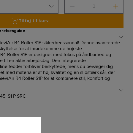
Tilføj til kurv
rrelsesguide
ieviAir R4 Roller S1P sikkerhedssandal! Denne avancerede
skyttelse for at imødekomme de højeste
r R4 Roller S1P er designet med fokus på åndbarhed og
e til en aktiv arbejdsdag. Den integrerede
 dine fødder forbliver beskyttede, mens du bevæger dig
t med materialer af høj kvalitet og en slidstærk sål, der
ieviAir R4 Roller S1P for at kombinere stil, komfort og
45: S1 P SRC
A®