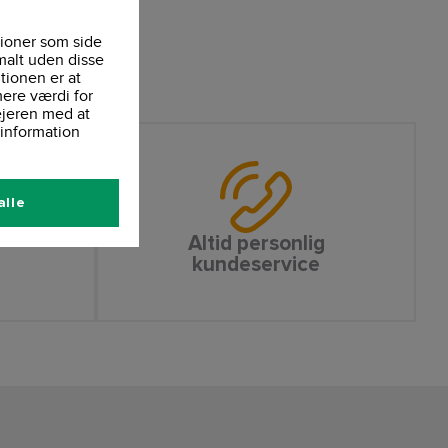
ioner som side
malt uden disse
tionen er at
ere værdi for
ejeren med at
information
alle
Altid personlig
kundeservice