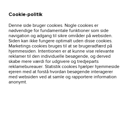
Cookie-politik
Søg
Kurv
Denne side bruger cookies. Nogle cookies er
fodtoj-og-
jalas-zenit-easyroll-sikkerhedssko-s3-
hjem
nødvendige for fundamentale funktioner som side
sikkerhedssko
src-1738
navigation og adgang til sikre områder på websiden.
Siden kan ikke fungere optimalt uden disse cookies.
Marketings cookies bruges til at se brugeradfærd på
hjemmesiden. Intentionen er at kunne vise relevante
reklamer til den individuelle besøgende, og derved
skabe mere værdi for udgivere og tredjeparts
reklamebureauer. Statistik cookies hjælper hjemmeside
ejeren med at forstå hvordan besøgende interagerer
med websiden ved at samle og rapportere information
anonymt.