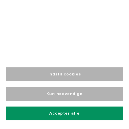
Altid personlig
kundeservice
Indstil cookies
Tilmeld dig vores nyhedsbrev
Kun nødvendige
Og få 10% rabat på alle vores produkter
Accepter alle