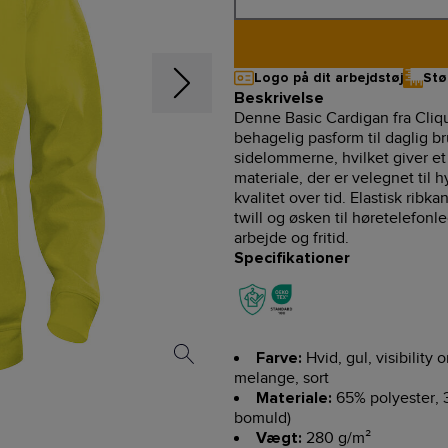
Logo på dit arbejdstøj
Stø
Beskrivelse
Denne Basic Cardigan fra Clique
behagelig pasform til daglig b
sidelommerne, hvilket giver et 
materiale, der er velegnet til h
kvalitet over tid. Elastisk ri
twill og øsken til høretelefonle
arbejde og fritid.
Specifikationer
Hvid, gul, visibility
Farve:
melange, sort
65% polyester, 3
Materiale:
bomuld)
280 g/m²
Vægt: