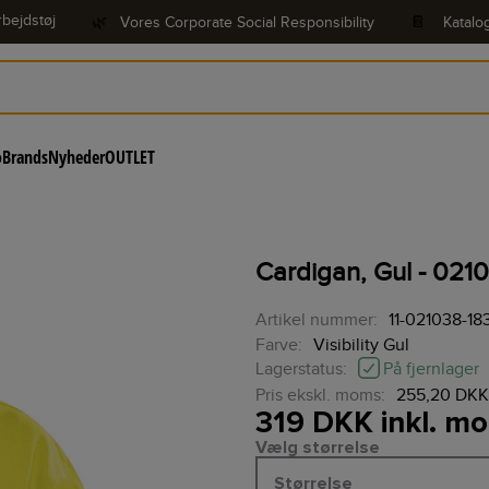
bejdstøj
🌿
Vores Corporate Social Responsibility
📔
Katalo
o
Brands
Nyheder
OUTLET
Cardigan, Gul - 0210
Artikel nummer:
11-021038-18
Farve:
Visibility Gul
På fjernlager
Lagerstatus:
Pris ekskl. moms:
255,20 DKK
319 DKK inkl. m
Vælg størrelse
Størrelse