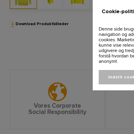
Cookie-polit
Download Produktbilleder
Denne side bruge
navigation og ad
cookies. Marketi
kunne vise relev
udgivere og tred
forstå hvordan b
anonymt.
Indstil coo
Vores Corporate
Social Responsibility