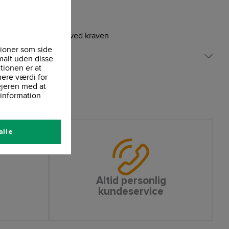
eltsting
efonledning, elastik ved kraven
ioner som side
malt uden disse
tionen er at
ere værdi for
ejeren med at
information
alle
Altid personlig
kundeservice