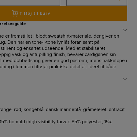
Tilføj til kurv
rrelsesguide
 er fremstillet i blødt sweatshirt-materiale, der giver en
rug. Den har en tone-i-tone lynlås foran samt på
stilrent og ensartet udseende. Med et stabiliseret
yppig vask og anti-pilling-finish, bevarer cardiganen sin
bkant med dobbeltsting giver en god pasform, mens nakketape i
dning i lommen tilføjer praktiske detaljer. Ideel til både
 orange, rød, kongeblå, dansk marineblå, gråmeleret, antracit
5% bomuld (high visibility farver: 85% polyester, 15%