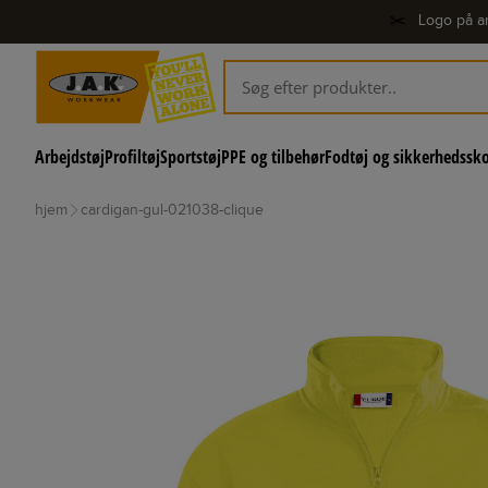
✂️
Logo på ar
Arbejdstøj
Profiltøj
Sportstøj
PPE og tilbehør
Fodtøj og sikkerhedssk
hjem
cardigan-gul-021038-clique