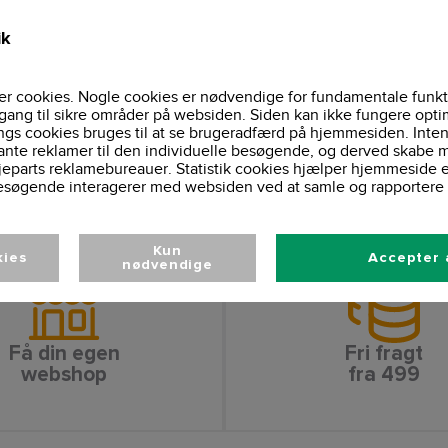
Ingen
Certifikater:
Tone-i-tone lynlås
Lynlås:
ik
Elastisk med dobb
Ribkant:
Øsken til høretel
Detaljer:
Herre
Køn:
r cookies. Nogle cookies er nødvendige for fundamentale funkt
Vaskeinformationer
gang til sikre områder på websiden. Siden kan ikke fungere opti
ngs cookies bruges til at se brugeradfærd på hjemmesiden. Inten
ante reklamer til den individuelle besøgende, og derved skabe m
jeparts reklamebureauer. Statistik cookies hjælper hjemmeside 
esøgende interagerer med websiden ved at samle og rapportere 
Kun
kies
Accepter 
nødvendige
Få din egen
Fri fragt
webshop
fra 499