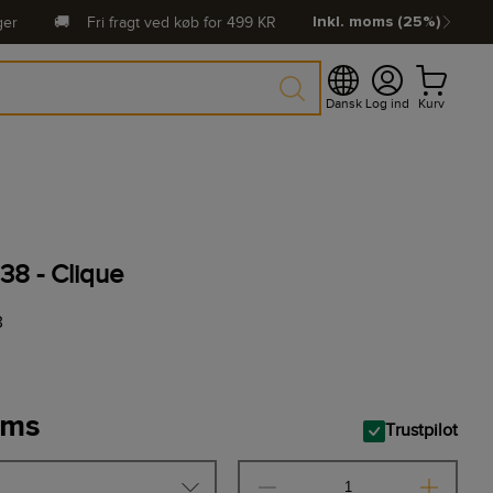
ger
🚚
Fri fragt ved køb for
499
KR
Inkl. moms (25%)
Dansk
Log ind
Kurv
38 - Clique
3
oms
Trustpilot