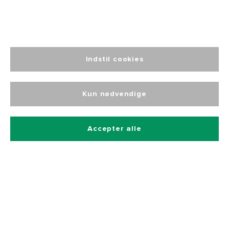
Tilmeld dig vores nyhedsbrev
Indstil cookies
Og få 10% rabat på alle vores produkter
Kun nødvendige
Accepter alle
Betalingsmetoder
Hurtig og sikker levering