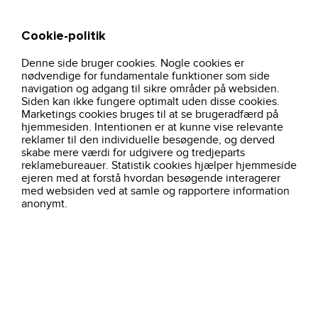
Cookie-politik
Søg
Kurv
Denne side bruger cookies. Nogle cookies er
hjem
brands
g21070-geyser-winter-jacket-storm-blaa
nødvendige for fundamentale funktioner som side
navigation og adgang til sikre områder på websiden.
Siden kan ikke fungere optimalt uden disse cookies.
Marketings cookies bruges til at se brugeradfærd på
hjemmesiden. Intentionen er at kunne vise relevante
reklamer til den individuelle besøgende, og derved
skabe mere værdi for udgivere og tredjeparts
reklamebureauer. Statistik cookies hjælper hjemmeside
ejeren med at forstå hvordan besøgende interagerer
med websiden ved at samle og rapportere information
anonymt.