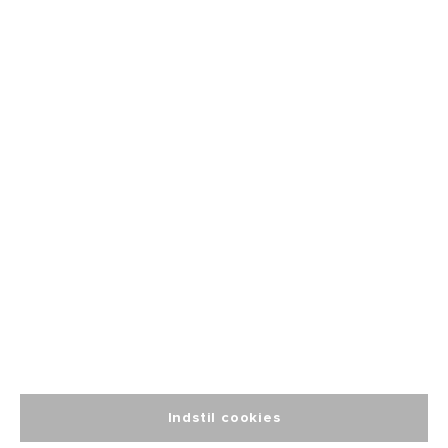
Fri fragt
fra 499
Altid personlig
kundeservice
Indstil cookies