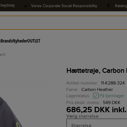
bejdstøj
🌿
Vores Corporate Social Responsibility
📔
Katalo
o
Brands
Nyheder
OUTLET
artt
Hættetrøje, Carbon 
Artikel nummer:
11-K288-324
Farve:
Carbon Heather
På fjernlager
Lagerstatus:
Pris ekskl. moms:
549 DKK
686,25 DKK inkl
Vælg størrelse
Størrelse