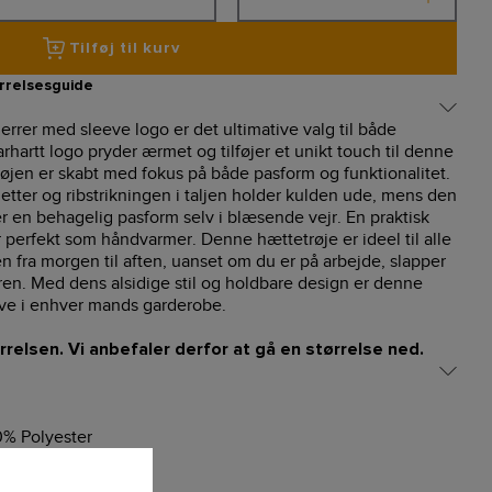
Tilføj til kurv
rrelsesguide
errer med sleeve logo er det ultimative valg til både
arhartt logo pryder ærmet og tilføjer et unikt touch til denne
øjen er skabt med fokus på både pasform og funktionalitet.
tter og ribstrikningen i taljen holder kulden ude, mens den
r en behagelig pasform selv i blæsende vejr. En praktisk
erfekt som håndvarmer. Denne hættetrøje er ideel til alle
en fra morgen til aften, uanset om du er på arbejde, slapper
en. Med dens alsidige stil og holdbare design er denne
ave i enhver mands garderobe.
rrelsen. Vi anbefaler derfor at gå en størrelse ned.
% Polyester