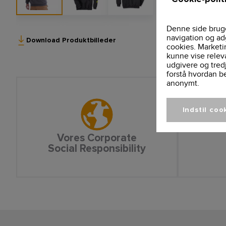
Denne side bruge
navigation og ad
Download Produktbilleder
cookies. Marketi
kunne vise relev
udgivere og tred
forstå hvordan b
anonymt.
Indstil coo
Vores Corporate
Social Responsibility