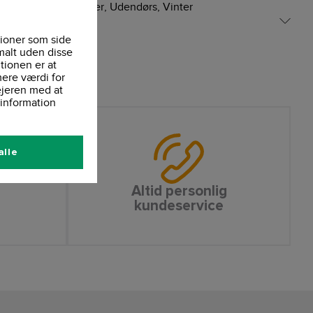
års, Indendørs, Sommer, Udendørs, Vinter
ioner som side
malt uden disse
tionen er at
ere værdi for
ejeren med at
information
alle
Altid personlig
kundeservice