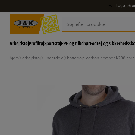
✂️
Logo på ar
Arbejdstøj
Profiltøj
Sportstøj
PPE og tilbehør
Fodtøj og sikkerhedssk
hjem
arbejdstoj
underdele
hattetroje-carbon-heather-k288-carh