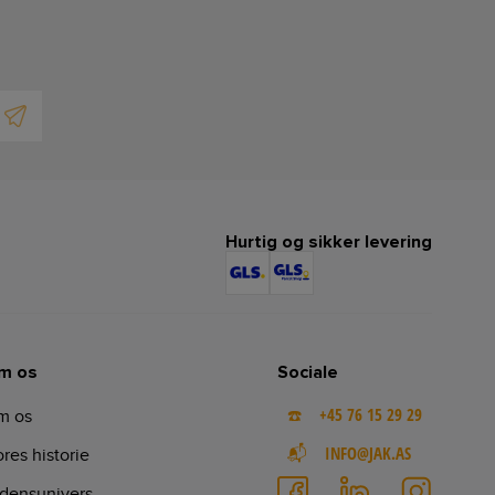
Hurtig og sikker levering
m os
Sociale
☎️ +45 76 15 29 29
m os
📬 INFO@JAK.AS
res historie
densunivers