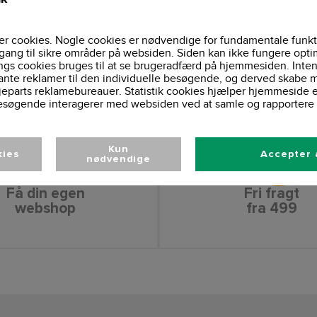
Efterår, Forår, Hel
Sæson:
Vaskeinformationer
r cookies. Nogle cookies er nødvendige for fundamentale funkt
gang til sikre områder på websiden. Siden kan ikke fungere opti
ngs cookies bruges til at se brugeradfærd på hjemmesiden. Inten
ante reklamer til den individuelle besøgende, og derved skabe m
jeparts reklamebureauer. Statistik cookies hjælper hjemmeside 
esøgende interagerer med websiden ved at samle og rapportere 
Kun
kies
Accepter 
nødvendige
Få din egen
Fri fragt
webshop
fra 499