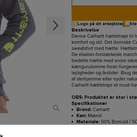
Logo på dit arbejdstøj
Stø
Beskrivelse
Denne Carhartt hættetrøje til h
komfort og stil. Det ikoniske C
sweatshirt med hætte. Hættetr
De elastan-forstærkede manche
tredelte hætte med snore sikre
kængurulomme foran fungerer p
lejligheder og årstider. Brug d
af derhjemme eller nyder natur
Carhartt hættetrøje et must-h
OBS: Produktet er stor i stø
Specifikationer
Carhartt
Brand:
Mænd
Køn:
50% Bomuld / 50
Materiale:
Logotryk
Mønster:
Original fit
Pasform:
ik