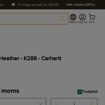
ger
🚚
Fri fragt ved køb for
499
KR
Inkl. moms (25%)
Dansk
Log ind
Kurv
Heather - K288 - Carhartt
. moms
Trustpilot