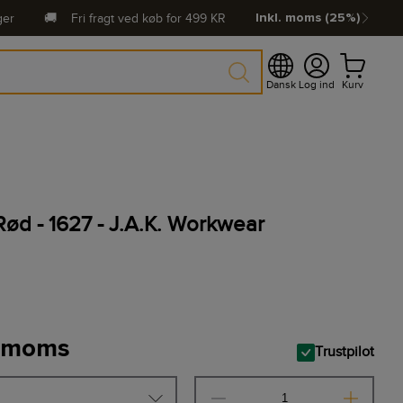
ger
🚚
Fri fragt ved køb for
499
KR
Inkl. moms (25%)
Dansk
Log ind
Kurv
Rød - 1627 - J.A.K. Workwear
. moms
Trustpilot