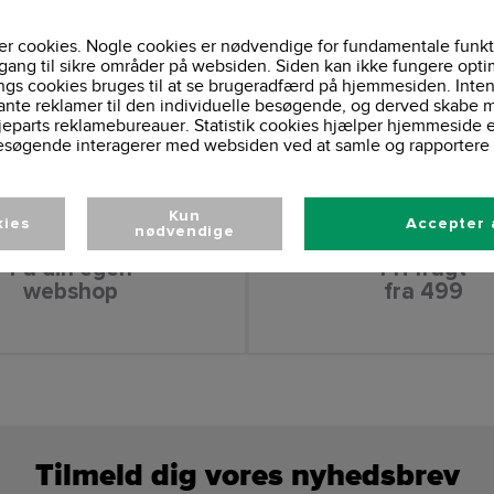
r cookies. Nogle cookies er nødvendige for fundamentale funkt
gang til sikre områder på websiden. Siden kan ikke fungere opti
ngs cookies bruges til at se brugeradfærd på hjemmesiden. Inten
ante reklamer til den individuelle besøgende, og derved skabe m
jeparts reklamebureauer. Statistik cookies hjælper hjemmeside 
esøgende interagerer med websiden ved at samle og rapportere 
Kun
kies
Accepter 
nødvendige
Få din egen
Fri fragt
webshop
fra 499
Tilmeld dig vores nyhedsbrev