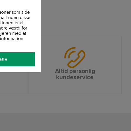
ioner som side
malt uden disse
tionen er at
ere værdi for
ejeren med at
information
alle
Altid personlig
kundeservice