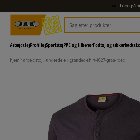
✂️
Logo på ar
Arbejdstøj
Profiltøj
Sportstøj
PPE og tilbehør
Fodtøj og sikkerhedssk
hjem
arbejdstoj
underdele
grandad-shirt-1627-graa-roed