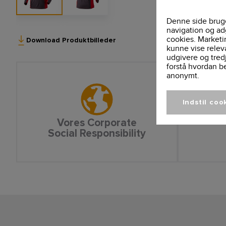
Denne side bruge
navigation og ad
cookies. Marketi
Download Produktbilleder
kunne vise relev
udgivere og tred
forstå hvordan b
anonymt.
Indstil coo
Vores Corporate
Social Responsibility