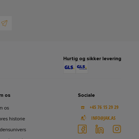
Hurtig og sikker levering
m os
Sociale
☎️ +45 76 15 29 29
m os
📬 INFO@JAK.AS
res historie
densunivers