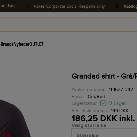
bejdstøj
🌿
Vores Corporate Social Responsibility
📔
Katalo
o
Brands
Nyheder
OUTLET
Grandad shirt - Grå/
Artikel nummer:
11-1627-042
Farve:
Grå/Rød
På Lager
Lagerstatus:
Pris ekskl. moms:
149 DKK
186,25 DKK inkl
Vælg størrelse
Størrelse