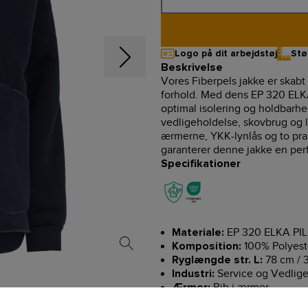
Logo på dit arbejdstøj
Stø
Beskrivelse
Vores Fiberpels jakke er skabt
forhold. Med dens EP 320 ELKA
optimal isolering og holdbarhed
vedligeholdelse, skovbrug og l
ærmerne, YKK-lynlås og to prakt
garanterer denne jakke en perf
Specifikationer
EP 320 ELKA PIL
Materiale:
100% Polyest
Komposition:
78 cm / 3
Ryglængde str. L:
Service og Vedlige
Industri:
Rib i ærmer
Ærmer:
YKK-lynlås
Lynlås: