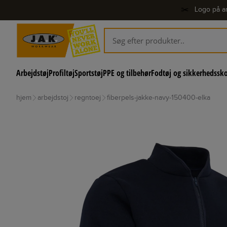
✂️
Logo på ar
Arbejdstøj
Profiltøj
Sportstøj
PPE og tilbehør
Fodtøj og sikkerhedssk
hjem
arbejdstoj
regntoej
fiberpels-jakke-navy-150400-elka