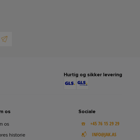
Hurtig og sikker levering
m os
Sociale
☎️ +45 76 15 29 29
m os
📬 INFO@JAK.AS
res historie