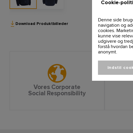
Cookie-polit
Denne side bruge
Download Produktbilleder
navigation og ad
cookies. Marketi
kunne vise relev
udgivere og tred
forstå hvordan b
anonymt.
Indstil coo
Vores Corporate
Social Responsibility