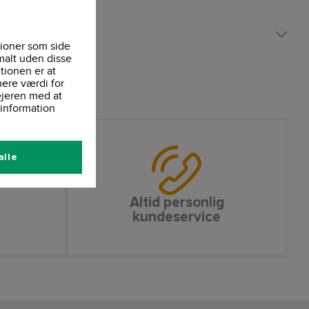
ioner som side
malt uden disse
tionen er at
ere værdi for
ejeren med at
information
alle
Altid personlig
kundeservice