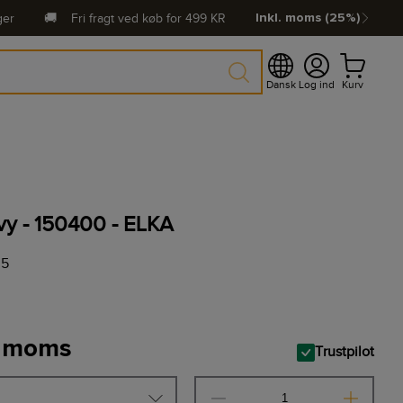
ger
🚚
Fri fragt ved køb for
499
KR
Inkl. moms (25%)
Dansk
Log ind
Kurv
avy - 150400 - ELKA
05
. moms
Trustpilot