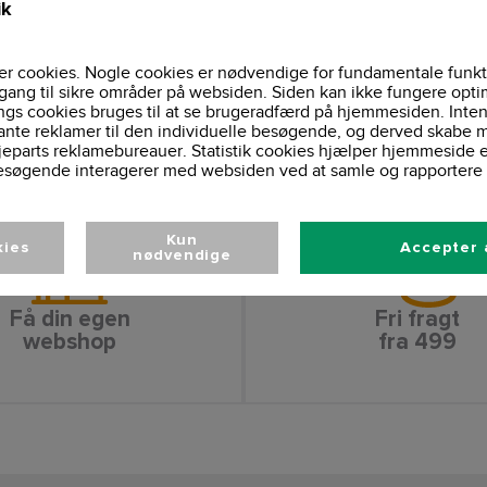
ik
2 lommer
Lommer:
XS-5XL
Størrelser:
Vaskeinformationer
r cookies. Nogle cookies er nødvendige for fundamentale funkt
gang til sikre områder på websiden. Siden kan ikke fungere opti
ngs cookies bruges til at se brugeradfærd på hjemmesiden. Inten
ante reklamer til den individuelle besøgende, og derved skabe m
jeparts reklamebureauer. Statistik cookies hjælper hjemmeside 
esøgende interagerer med websiden ved at samle og rapportere 
Kun
kies
Accepter 
nødvendige
Få din egen
Fri fragt
webshop
fra 499