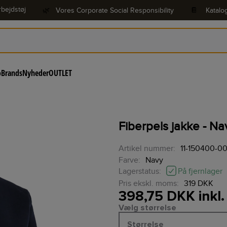
bejdstøj
🌿
Vores Corporate Social Responsibility
📔
Katalo
o
Brands
Nyheder
OUTLET
Fiberpels jakke - N
Artikel nummer:
11-150400-0
Farve:
Navy
På fjernlager
Lagerstatus:
Pris ekskl. moms:
319 DKK
398,75 DKK inkl
Vælg størrelse
Størrelse