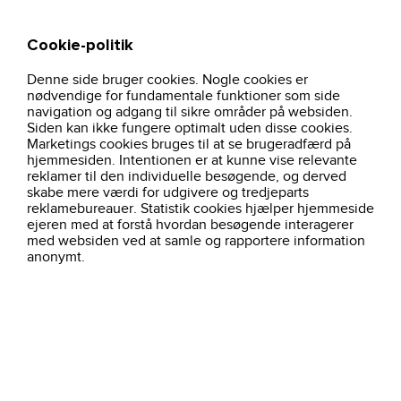
Cookie-politik
Søg
Kurv
Denne side bruger cookies. Nogle cookies er
hjem
arbejdstoj
ovrige
sweatshirt-grameleret-021030-clique
nødvendige for fundamentale funktioner som side
navigation og adgang til sikre områder på websiden.
Siden kan ikke fungere optimalt uden disse cookies.
Marketings cookies bruges til at se brugeradfærd på
hjemmesiden. Intentionen er at kunne vise relevante
reklamer til den individuelle besøgende, og derved
skabe mere værdi for udgivere og tredjeparts
reklamebureauer. Statistik cookies hjælper hjemmeside
ejeren med at forstå hvordan besøgende interagerer
med websiden ved at samle og rapportere information
anonymt.