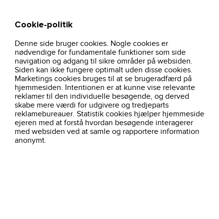
Cookie-politik
Søg
Kurv
Denne side bruger cookies. Nogle cookies er
hjem
arbejdstoj
ovrige
arbejdsbukser-stretch-1601-hvid-graa
nødvendige for fundamentale funktioner som side
navigation og adgang til sikre områder på websiden.
Siden kan ikke fungere optimalt uden disse cookies.
Marketings cookies bruges til at se brugeradfærd på
hjemmesiden. Intentionen er at kunne vise relevante
reklamer til den individuelle besøgende, og derved
skabe mere værdi for udgivere og tredjeparts
reklamebureauer. Statistik cookies hjælper hjemmeside
ejeren med at forstå hvordan besøgende interagerer
med websiden ved at samle og rapportere information
anonymt.