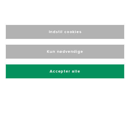
Indstil cookies
Altid personlig
kundeservice
Kun nødvendige
Accepter alle
Tilmeld dig vores nyhedsbrev
Og få 10% rabat på alle vores produkter