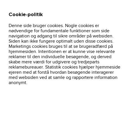
Cookie-politik
Søg
Kurv
Denne side bruger cookies. Nogle cookies er
hjem
arbejdstoj
overtoj
hattetroje-carbon-heather-k288-carhartt
nødvendige for fundamentale funktioner som side
navigation og adgang til sikre områder på websiden.
Siden kan ikke fungere optimalt uden disse cookies.
Marketings cookies bruges til at se brugeradfærd på
hjemmesiden. Intentionen er at kunne vise relevante
reklamer til den individuelle besøgende, og derved
skabe mere værdi for udgivere og tredjeparts
reklamebureauer. Statistik cookies hjælper hjemmeside
ejeren med at forstå hvordan besøgende interagerer
med websiden ved at samle og rapportere information
anonymt.