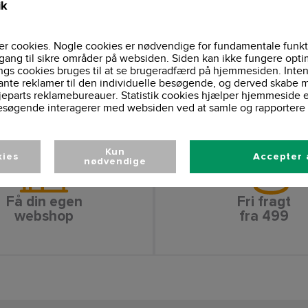
ik
Ja
Stræk:
EN ISO 20471
Klassifikation:
Vaskeinformationer
r cookies. Nogle cookies er nødvendige for fundamentale funkt
gang til sikre områder på websiden. Siden kan ikke fungere opti
ngs cookies bruges til at se brugeradfærd på hjemmesiden. Inten
ante reklamer til den individuelle besøgende, og derved skabe m
jeparts reklamebureauer. Statistik cookies hjælper hjemmeside 
esøgende interagerer med websiden ved at samle og rapportere 
Kun
kies
Accepter 
nødvendige
Få din egen
Fri fragt
webshop
fra 499