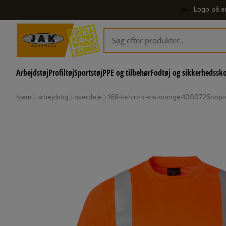
✂️
Logo på ar
Arbejdstøj
Profiltøj
Sportstøj
PPE og tilbehør
Fodtøj og sikkerhedssk
hjem
arbejdstoj
overdele
168-t-shirt-hi-vis-orange-1000725-to