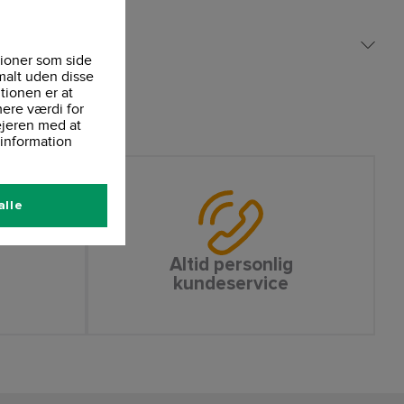
 - Klasse 3
ioner som side
malt uden disse
tionen er at
ere værdi for
ejeren med at
information
alle
Altid personlig
kundeservice