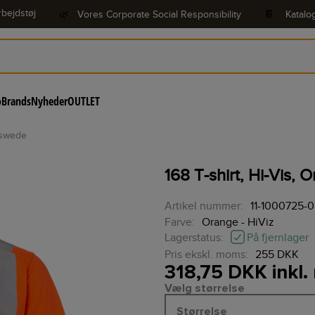
bejdstøj
🌿
Vores Corporate Social Responsibility
📔
Katalo
o
Brands
Nyheder
OUTLET
p-swede
168 T-shirt, Hi-Vis
Artikel nummer:
11-1000725-
Farve:
Orange - HiViz
På fjernlager
Lagerstatus:
Pris ekskl. moms:
255 DKK
318,75 DKK inkl
Vælg størrelse
Størrelse