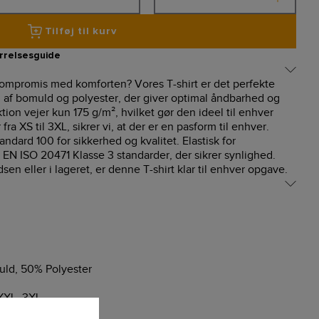
Tilføj til kurv
rrelsesguide
 kompromis med komforten? Vores T-shirt er det perfekte
ng af bomuld og polyester, der giver optimal åndbarhed og
ion vejer kun 175 g/m², hvilket gør den ideel til enhver
fra XS til 3XL, sikrer vi, at der er en pasform til enhver.
ndard 100 for sikkerhed og kvalitet. Elastisk for
EN ISO 20471 Klasse 3 standarder, der sikrer synlighed.
n eller i lageret, er denne T-shirt klar til enhver opgave.
ld, 50% Polyester
 XXL, 3XL
rd 100 (SE 23-308)