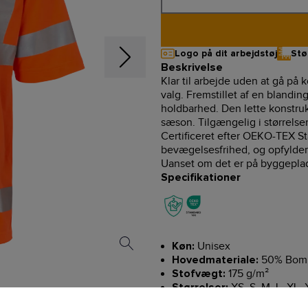
Logo på dit arbejdstøj
Stø
Beskrivelse
Klar til arbejde uden at gå på
valg. Fremstillet af en blandi
holdbarhed. Den lette konstrukt
sæson. Tilgængelig i størrelser 
Certificeret efter OEKO-TEX Sta
bevægelsesfrihed, og opfylder 
Uanset om det er på byggepladse
Specifikationer
Unisex
Køn:
50% Bomu
Hovedmateriale:
175 g/m²
Stofvægt:
XS, S, M, L, XL,
Størrelser:
OEKO-TEX Standa
Certifikat: