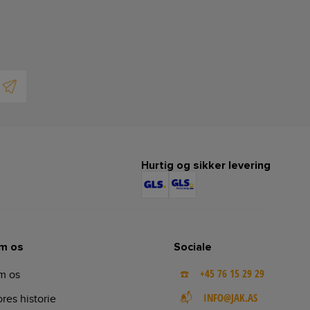
Hurtig og sikker levering
m os
Sociale
☎️ +45 76 15 29 29
m os
📬 INFO@JAK.AS
res historie