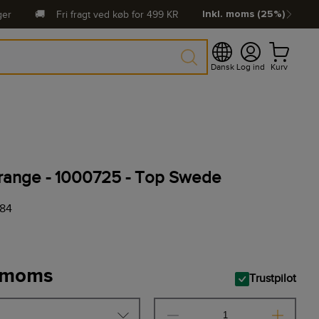
ger
🚚
Fri fragt ved køb for
499
KR
Inkl. moms (25%)
Dansk
Log ind
Kurv
, Orange - 1000725 - Top Swede
084
. moms
Trustpilot