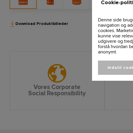
Cookie-polit
Denne side bruge
Download Produktbilleder
navigation og ad
cookies. Marketi
kunne vise relev
udgivere og tred
forstå hvordan b
anonymt.
Indstil coo
Vores Corporate
Social Responsibility