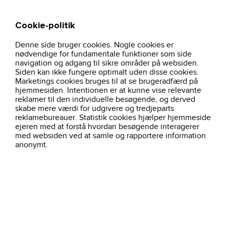
Cookie-politik
Søg
Kurv
Denne side bruger cookies. Nogle cookies er
hjem
arbejdstoj
hi-vis-regnjakke-orange-fr-lr55-lyngsoe-rainwear
nødvendige for fundamentale funktioner som side
navigation og adgang til sikre områder på websiden.
Siden kan ikke fungere optimalt uden disse cookies.
Marketings cookies bruges til at se brugeradfærd på
hjemmesiden. Intentionen er at kunne vise relevante
reklamer til den individuelle besøgende, og derved
skabe mere værdi for udgivere og tredjeparts
reklamebureauer. Statistik cookies hjælper hjemmeside
ejeren med at forstå hvordan besøgende interagerer
med websiden ved at samle og rapportere information
anonymt.