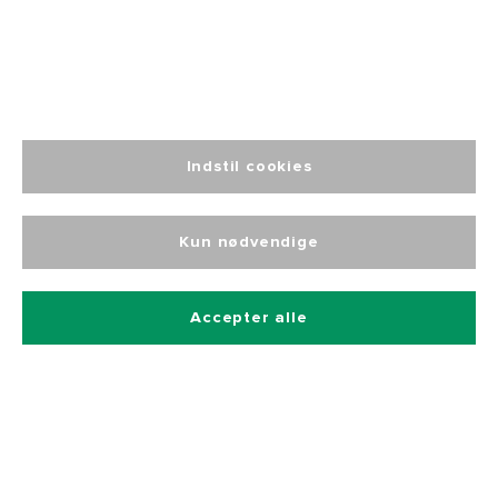
fra 499
Indstil cookies
Altid personlig
kundeservice
Kun nødvendige
Accepter alle
Tilmeld dig vores nyhedsbrev
Og få 10% rabat på alle vores produkter