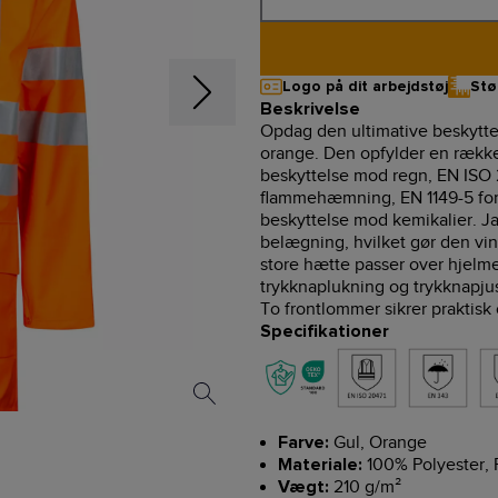
Logo på dit arbejdstøj
Stø
Beskrivelse
Opdag den ultimative beskytte
orange. Den opfylder en række
beskyttelse mod regn, EN ISO 20
flammehæmning, EN 1149-5 for 
beskyttelse mod kemikalier. Ja
belægning, hvilket gør den 
store hætte passer over hjelme
trykknaplukning og trykknapju
To frontlommer sikrer praktis
Specifikationer
Gul, Orange
Farve:
100% Polyester,
Materiale:
210 g/m²
Vægt: