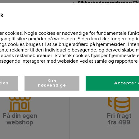
EN 
Sikkerhedsstandarder:
1149-5, EN 13034 - Type 6
ik
OekoTex
Certificering:
≥20.000 MM
Vandtæthed:
Vind- og vandt
Egenskaber:
r cookies. Nogle cookies er nødvendige for fundamentale funkt
snøre, skjult lynlås med try
gang til sikre områder på websiden. Siden kan ikke fungere opti
Vaskeinformationer
ngs cookies bruges til at se brugeradfærd på hjemmesiden. Inten
ante reklamer til den individuelle besøgende, og derved skabe m
jeparts reklamebureauer. Statistik cookies hjælper hjemmeside 
esøgende interagerer med websiden ved at samle og rapportere 
Kun
kies
Accepter 
nødvendige
Få din egen
Fri fragt
webshop
fra 499