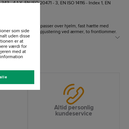
343 - 4,1,X, EN ISO 20471 - 3, EN ISO 14116 - Index 1, EN
æt, stor hætte som passer over hjelm, fast hætte med
ioner som side
kknaplukning, trykknapjustering ved ærmer, to frontlommer.
malt uden disse
tionen er at
ere værdi for
ejeren med at
information
alle
Altid personlig
kundeservice