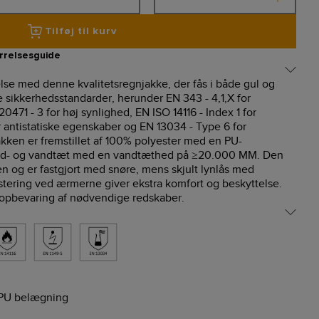
Tilføj til kurv
rrelsesguide
lse med denne kvalitetsregnjakke, der fås i både gul og
 sikkerhedsstandarder, herunder EN 343 - 4,1,X for
471 - 3 for høj synlighed, EN ISO 14116 - Index 1 for
antistatiske egenskaber og EN 13034 - Type 6 for
kken er fremstillet af 100% polyester med en PU-
vind- og vandtæt med en vandtæthed på ≥20.000 MM. Den
n og er fastgjort med snøre, mens skjult lynlås med
stering ved ærmerne giver ekstra komfort og beskyttelse.
k opbevaring af nødvendige redskaber.
 PU belægning