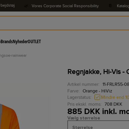
bejdstøj
🌿
Vores Corporate Social Responsibility
📔
Katalo
o
Brands
Nyheder
OUTLET
lyngsoe-rainwear
Regnjakke, Hi-Vis -
Artikel nummer:
11-FRLR55-0
Farve:
Orange - HiViz
Mindre end 1
Lagerstatus:
Pris ekskl. moms:
708 DKK
885 DKK inkl. 
Vælg størrelse
Størrelse