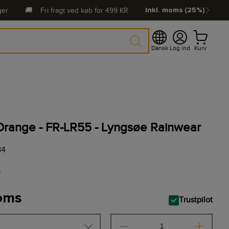
ger
🚚
Fri fragt ved køb for
499
KR
Inkl. moms (25%)
Dansk
Log ind
Kurv
 Orange - FR-LR55 - Lyngsøe Rainwear
84
0
moms
Trustpilot