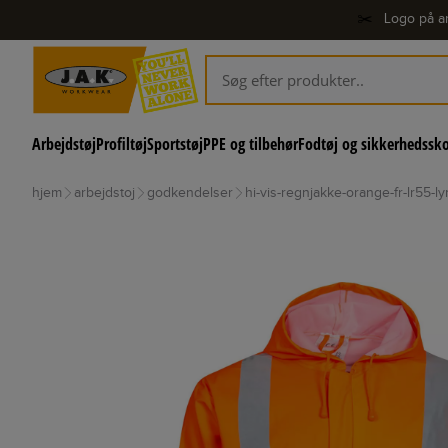
✂️
Logo på ar
Arbejdstøj
Profiltøj
Sportstøj
PPE og tilbehør
Fodtøj og sikkerhedssk
hjem
arbejdstoj
godkendelser
hi-vis-regnjakke-orange-fr-lr55-