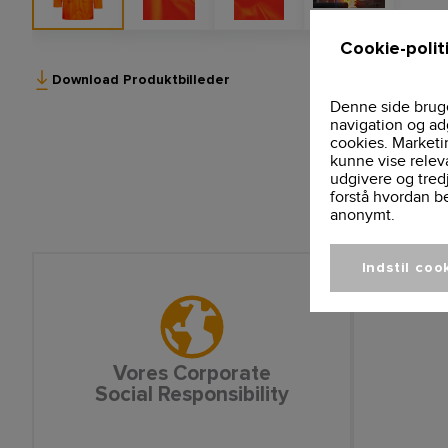
Cookie-polit
Download Produktbilleder
Denne side bruge
navigation og ad
cookies. Marketi
kunne vise relev
udgivere og tred
forstå hvordan b
anonymt.
Indstil coo
Vores Corporate
Social Responsibility