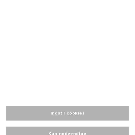
Fri fragt
fra 499
Altid personlig
kundeservice
Indstil cookies
Kun nødvendige