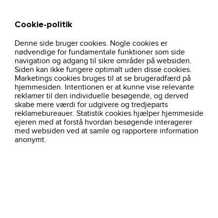
Cookie-politik
Søg
Kurv
Denne side bruger cookies. Nogle cookies er
hjem
arbejdstoj
clique-basic-damepolo-army-gron-028231
nødvendige for fundamentale funktioner som side
navigation og adgang til sikre områder på websiden.
Siden kan ikke fungere optimalt uden disse cookies.
Marketings cookies bruges til at se brugeradfærd på
hjemmesiden. Intentionen er at kunne vise relevante
reklamer til den individuelle besøgende, og derved
skabe mere værdi for udgivere og tredjeparts
reklamebureauer. Statistik cookies hjælper hjemmeside
ejeren med at forstå hvordan besøgende interagerer
med websiden ved at samle og rapportere information
anonymt.